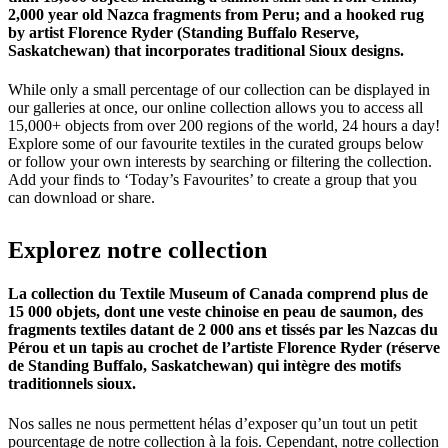
2,000 year old Nazca fragments from Peru; and a hooked rug
by artist Florence Ryder (Standing Buffalo Reserve,
Saskatchewan) that incorporates traditional Sioux designs.
While only a small percentage of our collection can be displayed in
our galleries at once, our online collection allows you to access all
15,000+ objects from over 200 regions of the world, 24 hours a day!
Explore some of our favourite textiles in the curated groups below
or follow your own interests by searching or filtering the collection.
Add your finds to ‘Today’s Favourites’ to create a group that you
can download or share.
Explorez
notre
collection
La collection du Textile Museum of Canada comprend plus de
15 000 objets, dont une veste chinoise en peau de saumon, des
fragments textiles datant de 2 000 ans et tissés par les Nazcas du
Pérou et un tapis au crochet de l’artiste Florence Ryder (réserve
de Standing Buffalo, Saskatchewan) qui intègre des motifs
traditionnels sioux.
Nos salles ne nous permettent hélas d’exposer qu’un tout un petit
pourcentage de notre collection à la fois. Cependant, notre collection