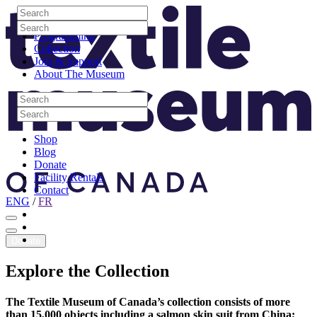
Skip to content
Search
Site Logo
Search
Visit
Search
Search
Programming
Collection
Join & Support
About The Museum
Search
Search
Search
Search
Shop
Blog
Donate
Facility Rentals
Contact
ENG
/
FR
Facebook
Instagram
Youtube
Donate
Explore
the
Collection
The Textile Museum of Canada’s collection consists of more
than 15,000 objects including a salmon skin suit from China;