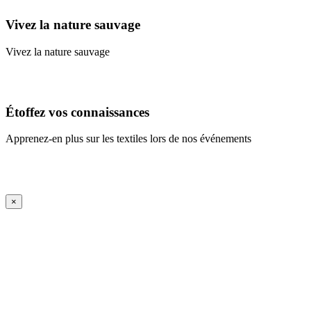
Vivez la nature sauvage
Vivez la nature sauvage
En savoir plus
Étoffez vos connaissances
Apprenez-en plus sur les textiles lors de nos événements
En savoir plus
iFrame Title
×