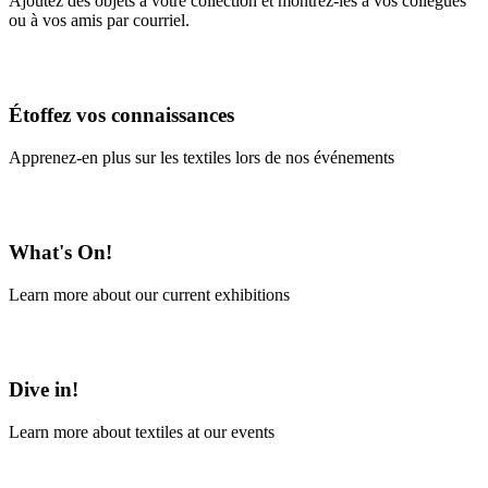
Ajoutez des objets à votre collection et montrez-les à vos collègues
ou à vos amis par courriel.
En savoir plus
Étoffez vos connaissances
Apprenez-en plus sur les textiles lors de nos événements
En savoir plus
What's On!
Learn more about our current exhibitions
Learn More
Dive in!
Learn more about textiles at our events
Learn More