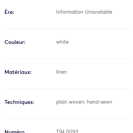
Ère:
Information Unavailable
Couleur:
white
Matériaux:
linen
Techniques:
plain woven; hand-sewn
Numéro
T94.0093