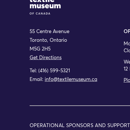
55 Centre Avenue
OP
Toronto, Ontario
Mo
M5G 2H5
Cl
Get Directions
We
12
Tel: (416) 599-5321
Email:
info@textilemuseum.ca
Pla
OPERATIONAL SPONSORS AND SUPPOR