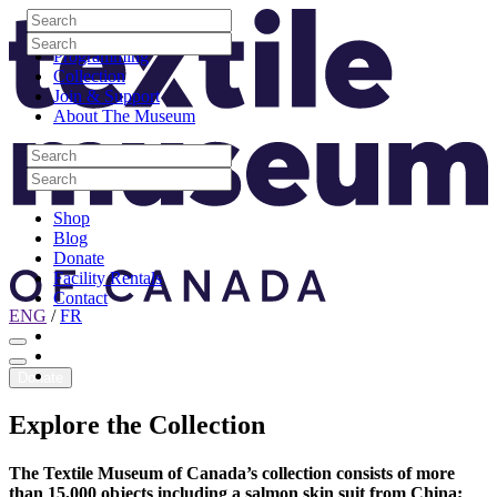
Skip to content
Search
Site Logo
Search
Visit
Search
Search
Programming
Collection
Join & Support
About The Museum
Search
Search
Search
Search
Shop
Blog
Donate
Facility Rentals
Contact
ENG
/
FR
Facebook
Instagram
Youtube
Donate
Explore
the
Collection
The Textile Museum of Canada’s collection consists of more
than 15,000 objects including a salmon skin suit from China;