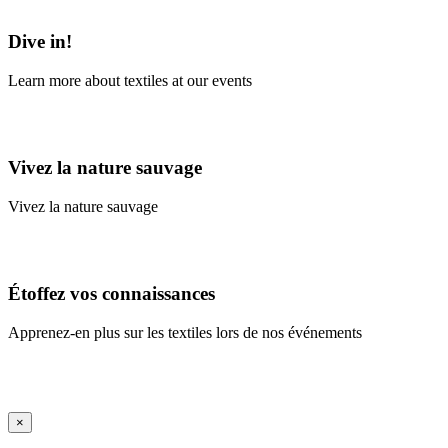
Learn More
Dive in!
Learn more about textiles at our events
Learn More
Vivez la nature sauvage
Vivez la nature sauvage
En savoir plus
Étoffez vos connaissances
Apprenez-en plus sur les textiles lors de nos événements
En savoir plus
iFrame Title
×