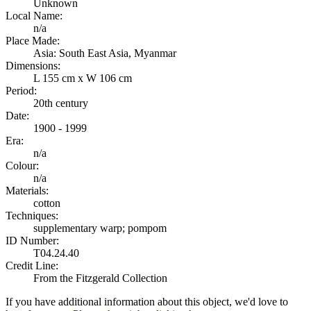
Unknown
Local Name:
n/a
Place Made:
Asia: South East Asia, Myanmar
Dimensions:
L 155 cm x W 106 cm
Period:
20th century
Date:
1900 - 1999
Era:
n/a
Colour:
n/a
Materials:
cotton
Techniques:
supplementary warp; pompom
ID Number:
T04.24.40
Credit Line:
From the Fitzgerald Collection
If you have additional information about this object, we'd love to