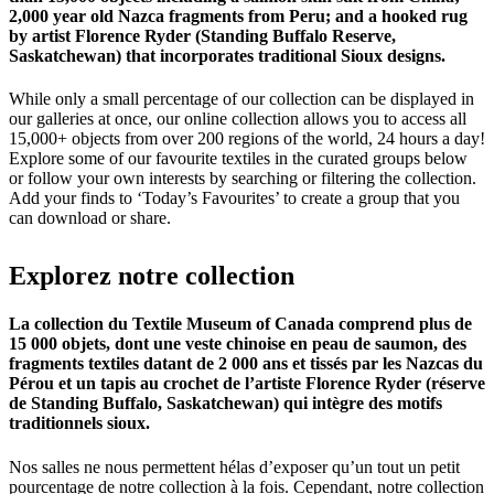
2,000 year old Nazca fragments from Peru; and a hooked rug
by artist Florence Ryder (Standing Buffalo Reserve,
Saskatchewan) that incorporates traditional Sioux designs.
While only a small percentage of our collection can be displayed in
our galleries at once, our online collection allows you to access all
15,000+ objects from over 200 regions of the world, 24 hours a day!
Explore some of our favourite textiles in the curated groups below
or follow your own interests by searching or filtering the collection.
Add your finds to ‘Today’s Favourites’ to create a group that you
can download or share.
Explorez
notre
collection
La collection du Textile Museum of Canada comprend plus de
15 000 objets, dont une veste chinoise en peau de saumon, des
fragments textiles datant de 2 000 ans et tissés par les Nazcas du
Pérou et un tapis au crochet de l’artiste Florence Ryder (réserve
de Standing Buffalo, Saskatchewan) qui intègre des motifs
traditionnels sioux.
Nos salles ne nous permettent hélas d’exposer qu’un tout un petit
pourcentage de notre collection à la fois. Cependant, notre collection