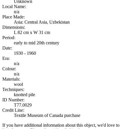
Unknown
Local Name:
n/a
Place Made:
Asia: Central Asia, Uzbekistan
Dimensions:
L 82 cm x W 31 cm
Period:
early to mid 20th century
Date:
1930 - 1960
Era:
n/a
Colour:
n/a
Materials:
wool
Techniques:
knotted pile
ID Number:
T77.0029
Credit Line:
Textile Museum of Canada purchase
If you have additional information about this object, we'd love to