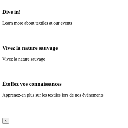
Learn More
Dive in!
Learn more about textiles at our events
Learn More
Vivez la nature sauvage
Vivez la nature sauvage
En savoir plus
Étoffez vos connaissances
Apprenez-en plus sur les textiles lors de nos événements
En savoir plus
iFrame Title
×