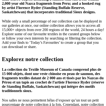
2,000 year old Nazca fragments from Peru; and a hooked rug
by artist Florence Ryder (Standing Buffalo Reserve,
Saskatchewan) that incorporates traditional Sioux designs.
While only a small percentage of our collection can be displayed in
our galleries at once, our online collection allows you to access all
15,000+ objects from over 200 regions of the world, 24 hours a day!
Explore some of our favourite textiles in the curated groups below
or follow your own interests by searching or filtering the collection.
Add your finds to ‘Today’s Favourites’ to create a group that you
can download or share.
Explorez
notre
collection
La collection du Textile Museum of Canada comprend plus de
15 000 objets, dont une veste chinoise en peau de saumon, des
fragments textiles datant de 2 000 ans et tissés par les Nazcas du
Pérou et un tapis au crochet de l’artiste Florence Ryder (réserve
de Standing Buffalo, Saskatchewan) qui intègre des motifs
traditionnels sioux.
Nos salles ne nous permettent hélas d’exposer qu’un tout un petit
pourcentage de notre collection à la fois. Cependant, notre collection