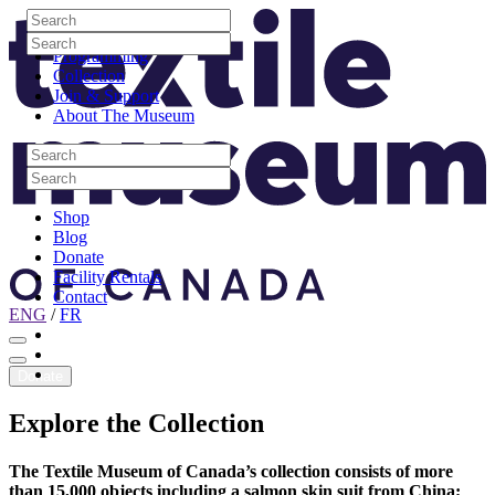
Skip to content
Search
Site Logo
Search
Visit
Search
Search
Programming
Collection
Join & Support
About The Museum
Search
Search
Search
Search
Shop
Blog
Donate
Facility Rentals
Contact
ENG
/
FR
Facebook
Instagram
Youtube
Donate
Explore
the
Collection
The Textile Museum of Canada’s collection consists of more
than 15,000 objects including a salmon skin suit from China;