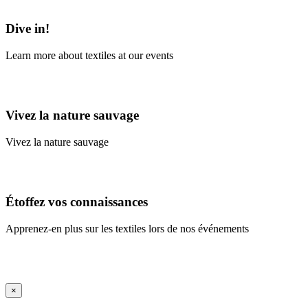
Learn More
Dive in!
Learn more about textiles at our events
Learn More
Vivez la nature sauvage
Vivez la nature sauvage
En savoir plus
Étoffez vos connaissances
Apprenez-en plus sur les textiles lors de nos événements
En savoir plus
iFrame Title
×