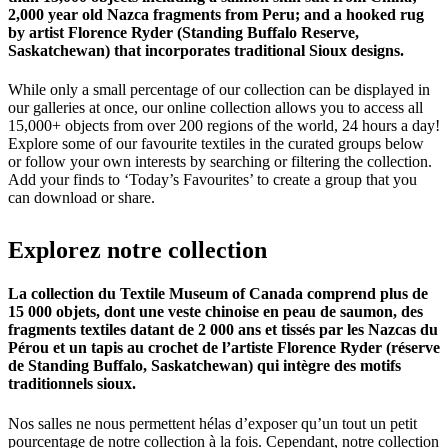
2,000 year old Nazca fragments from Peru; and a hooked rug
by artist Florence Ryder (Standing Buffalo Reserve,
Saskatchewan) that incorporates traditional Sioux designs.
While only a small percentage of our collection can be displayed in
our galleries at once, our online collection allows you to access all
15,000+ objects from over 200 regions of the world, 24 hours a day!
Explore some of our favourite textiles in the curated groups below
or follow your own interests by searching or filtering the collection.
Add your finds to ‘Today’s Favourites’ to create a group that you
can download or share.
Explorez
notre
collection
La collection du Textile Museum of Canada comprend plus de
15 000 objets, dont une veste chinoise en peau de saumon, des
fragments textiles datant de 2 000 ans et tissés par les Nazcas du
Pérou et un tapis au crochet de l’artiste Florence Ryder (réserve
de Standing Buffalo, Saskatchewan) qui intègre des motifs
traditionnels sioux.
Nos salles ne nous permettent hélas d’exposer qu’un tout un petit
pourcentage de notre collection à la fois. Cependant, notre collection