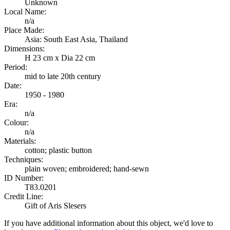
Unknown
Local Name:
n/a
Place Made:
Asia: South East Asia, Thailand
Dimensions:
H 23 cm x Dia 22 cm
Period:
mid to late 20th century
Date:
1950 - 1980
Era:
n/a
Colour:
n/a
Materials:
cotton; plastic button
Techniques:
plain woven; embroidered; hand-sewn
ID Number:
T83.0201
Credit Line:
Gift of Aris Slesers
If you have additional information about this object, we'd love to