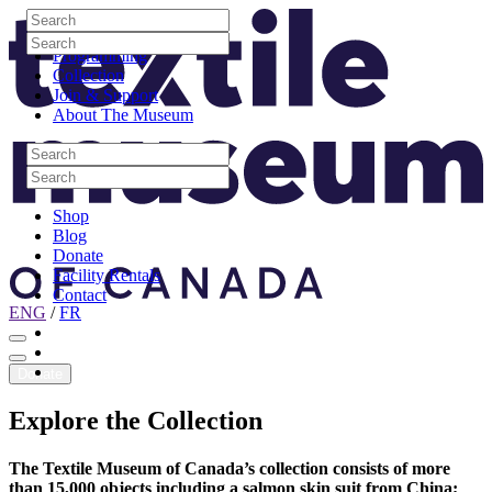
Skip to content
Search
Site Logo
Search
Visit
Search
Search
Programming
Collection
Join & Support
About The Museum
Search
Search
Search
Search
Shop
Blog
Donate
Facility Rentals
Contact
ENG
/
FR
Facebook
Instagram
Youtube
Donate
Explore
the
Collection
The Textile Museum of Canada’s collection consists of more
than 15,000 objects including a salmon skin suit from China;