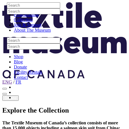
Skip to content
Search
Site Logo
Search
Visit
Search
Search
Programming
Collection
Join & Support
About The Museum
Search
Search
Search
Search
Shop
Blog
Donate
Facility Rentals
Contact
ENG
/
FR
Facebook
Instagram
Youtube
Donate
Explore
the
Collection
The Textile Museum of Canada’s collection consists of more
than 15,000 objects including a salmon skin suit from China;