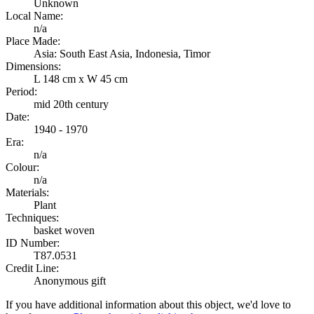
Unknown
Local Name:
n/a
Place Made:
Asia: South East Asia, Indonesia, Timor
Dimensions:
L 148 cm x W 45 cm
Period:
mid 20th century
Date:
1940 - 1970
Era:
n/a
Colour:
n/a
Materials:
Plant
Techniques:
basket woven
ID Number:
T87.0531
Credit Line:
Anonymous gift
If you have additional information about this object, we'd love to