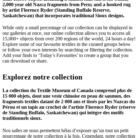
2,000 year old Nazca fragments from Peru; and a hooked rug
by artist Florence Ryder (Standing Buffalo Reserve,
Saskatchewan) that incorporates traditional Sioux designs.
While only a small percentage of our collection can be displayed in
our galleries at once, our online collection allows you to access all
15,000+ objects from over 200 regions of the world, 24 hours a day!
Explore some of our favourite textiles in the curated groups below
or follow your own interests by searching or filtering the collection.
Add your finds to ‘Today’s Favourites’ to create a group that you
can download or share.
Explorez
notre
collection
La collection du Textile Museum of Canada comprend plus de
15 000 objets, dont une veste chinoise en peau de saumon, des
fragments textiles datant de 2 000 ans et tissés par les Nazcas du
Pérou et un tapis au crochet de l’artiste Florence Ryder (réserve
de Standing Buffalo, Saskatchewan) qui intègre des motifs
traditionnels sioux.
Nos salles ne nous permettent hélas d’exposer qu’un tout un petit
pourcentage de notre collection à la fois. Cependant, notre collection