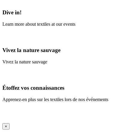
Learn More
Dive in!
Learn more about textiles at our events
Learn More
Vivez la nature sauvage
Vivez la nature sauvage
En savoir plus
Étoffez vos connaissances
Apprenez-en plus sur les textiles lors de nos événements
En savoir plus
iFrame Title
×