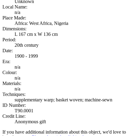
Unknown
Local Name:
n/a
Place Made:
Africa: West Africa, Nigeria
Dimensions:
L 167 cm x W 136 cm
Period:
20th century
Date:
1900 - 1999
Era:
n/a
Colour:
n/a
Materials:
n/a
Techniques:
supplementary warp; basket woven; machine-sewn
ID Number:
T90.0001
Credit Line:
Anonymous gift
If you have additional information about this object, we'd love to