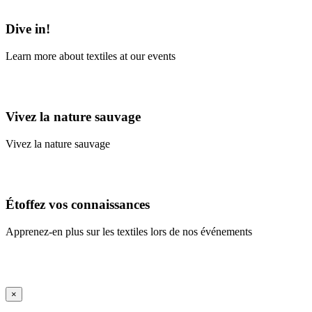
Learn More
Dive in!
Learn more about textiles at our events
Learn More
Vivez la nature sauvage
Vivez la nature sauvage
En savoir plus
Étoffez vos connaissances
Apprenez-en plus sur les textiles lors de nos événements
En savoir plus
iFrame Title
×