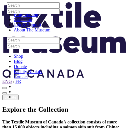
Skip to content
Search
Site Logo
Search
Visit
Search
Search
Programming
Collection
Join & Support
About The Museum
Search
Search
Search
Search
Shop
Blog
Donate
Facility Rentals
Contact
ENG
/
FR
Facebook
Instagram
Youtube
Donate
Explore
the
Collection
The Textile Museum of Canada’s collection consists of more
than 15,000 objects including a salmon skin suit from China;