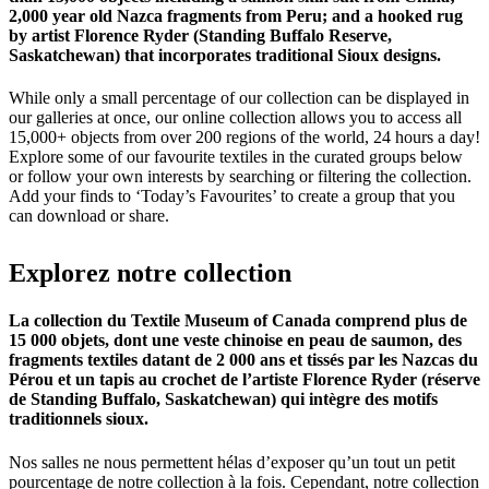
2,000 year old Nazca fragments from Peru; and a hooked rug
by artist Florence Ryder (Standing Buffalo Reserve,
Saskatchewan) that incorporates traditional Sioux designs.
While only a small percentage of our collection can be displayed in
our galleries at once, our online collection allows you to access all
15,000+ objects from over 200 regions of the world, 24 hours a day!
Explore some of our favourite textiles in the curated groups below
or follow your own interests by searching or filtering the collection.
Add your finds to ‘Today’s Favourites’ to create a group that you
can download or share.
Explorez
notre
collection
La collection du Textile Museum of Canada comprend plus de
15 000 objets, dont une veste chinoise en peau de saumon, des
fragments textiles datant de 2 000 ans et tissés par les Nazcas du
Pérou et un tapis au crochet de l’artiste Florence Ryder (réserve
de Standing Buffalo, Saskatchewan) qui intègre des motifs
traditionnels sioux.
Nos salles ne nous permettent hélas d’exposer qu’un tout un petit
pourcentage de notre collection à la fois. Cependant, notre collection