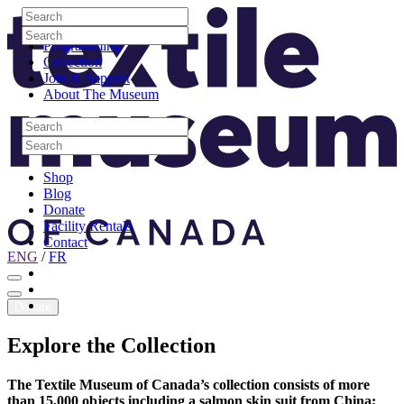
Skip to content
Search
Site Logo
Search
Visit
Search
Search
Programming
Collection
Join & Support
About The Museum
Search
Search
Search
Search
Shop
Blog
Donate
Facility Rentals
Contact
ENG
/
FR
Facebook
Instagram
Youtube
Donate
Explore
the
Collection
The Textile Museum of Canada’s collection consists of more
than 15,000 objects including a salmon skin suit from China;