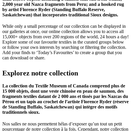
2,000 year old Nazca fragments from Peru; and a hooked rug
by artist Florence Ryder (Standing Buffalo Reserve,
Saskatchewan) that incorporates traditional Sioux designs.
While only a small percentage of our collection can be displayed in
our galleries at once, our online collection allows you to access all
15,000+ objects from over 200 regions of the world, 24 hours a day!
Explore some of our favourite textiles in the curated groups below
or follow your own interests by searching or filtering the collection.
Add your finds to ‘Today’s Favourites’ to create a group that you
can download or share.
Explorez
notre
collection
La collection du Textile Museum of Canada comprend plus de
15 000 objets, dont une veste chinoise en peau de saumon, des
fragments textiles datant de 2 000 ans et tissés par les Nazcas du
Pérou et un tapis au crochet de l’artiste Florence Ryder (réserve
de Standing Buffalo, Saskatchewan) qui intègre des motifs
traditionnels sioux.
Nos salles ne nous permettent hélas d’exposer qu’un tout un petit
pourcentage de notre collection à la fois. Cependant, notre collection