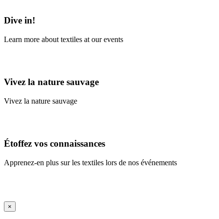
Learn More
Dive in!
Learn more about textiles at our events
Learn More
Vivez la nature sauvage
Vivez la nature sauvage
En savoir plus
Étoffez vos connaissances
Apprenez-en plus sur les textiles lors de nos événements
En savoir plus
iFrame Title
×