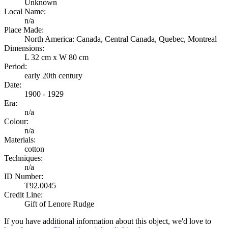
Unknown
Local Name:
n/a
Place Made:
North America: Canada, Central Canada, Quebec, Montreal
Dimensions:
L 32 cm x W 80 cm
Period:
early 20th century
Date:
1900 - 1929
Era:
n/a
Colour:
n/a
Materials:
cotton
Techniques:
n/a
ID Number:
T92.0045
Credit Line:
Gift of Lenore Rudge
If you have additional information about this object, we'd love to