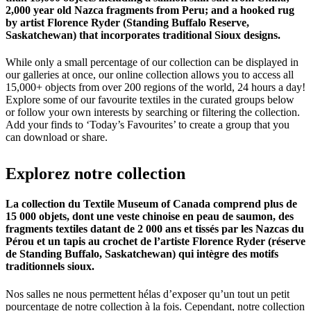
2,000 year old Nazca fragments from Peru; and a hooked rug
by artist Florence Ryder (Standing Buffalo Reserve,
Saskatchewan) that incorporates traditional Sioux designs.
While only a small percentage of our collection can be displayed in
our galleries at once, our online collection allows you to access all
15,000+ objects from over 200 regions of the world, 24 hours a day!
Explore some of our favourite textiles in the curated groups below
or follow your own interests by searching or filtering the collection.
Add your finds to ‘Today’s Favourites’ to create a group that you
can download or share.
Explorez
notre
collection
La collection du Textile Museum of Canada comprend plus de
15 000 objets, dont une veste chinoise en peau de saumon, des
fragments textiles datant de 2 000 ans et tissés par les Nazcas du
Pérou et un tapis au crochet de l’artiste Florence Ryder (réserve
de Standing Buffalo, Saskatchewan) qui intègre des motifs
traditionnels sioux.
Nos salles ne nous permettent hélas d’exposer qu’un tout un petit
pourcentage de notre collection à la fois. Cependant, notre collection