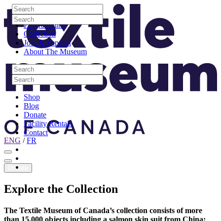
Skip to content
Search
Site Logo
Search
Visit
Search
Search
Programming
Collection
Join & Support
About The Museum
Search
Search
Search
Search
Shop
Blog
Donate
Facility Rentals
Contact
ENG
/
FR
Facebook
Instagram
Youtube
Donate
Explore
the
Collection
The Textile Museum of Canada’s collection consists of more
than 15,000 objects including a salmon skin suit from China;