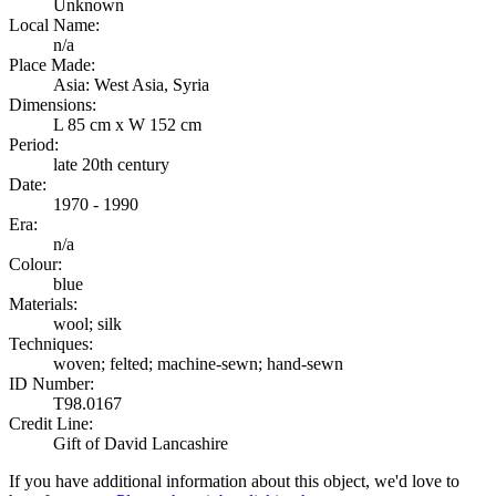
Unknown
Local Name:
n/a
Place Made:
Asia: West Asia, Syria
Dimensions:
L 85 cm x W 152 cm
Period:
late 20th century
Date:
1970 - 1990
Era:
n/a
Colour:
blue
Materials:
wool; silk
Techniques:
woven; felted; machine-sewn; hand-sewn
ID Number:
T98.0167
Credit Line:
Gift of David Lancashire
If you have additional information about this object, we'd love to