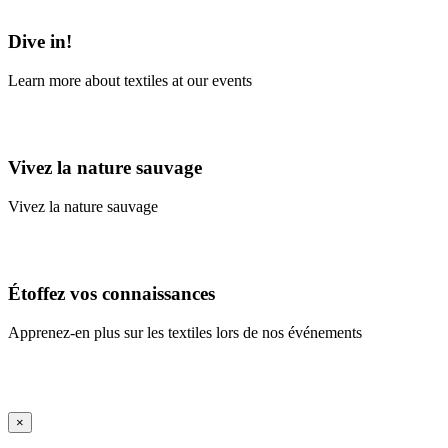
Learn More
Dive in!
Learn more about textiles at our events
Learn More
Vivez la nature sauvage
Vivez la nature sauvage
En savoir plus
Étoffez vos connaissances
Apprenez-en plus sur les textiles lors de nos événements
En savoir plus
iFrame Title
×