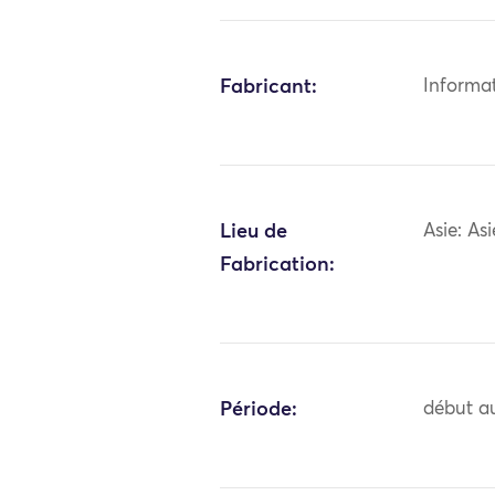
Fabricant:
Informa
Lieu de
Asie: As
Fabrication:
Période:
début au