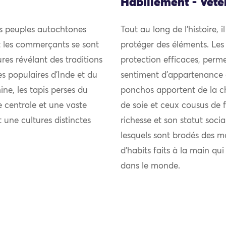
Habillement - Vêt
es peuples autochtones
Tout au long de l’histoire, i
et les commerçants se sont
protéger des éléments. Les
res révélant des traditions
protection efficaces, perme
ies populaires d’Inde et du
sentiment d’appartenance 
ne, les tapis perses du
ponchos apportent de la chal
 centrale et une vaste
de soie et ceux cousus de fi
t une cultures distinctes
richesse et son statut soci
lesquels sont brodés des m
d’habits faits à la main qu
dans le monde.