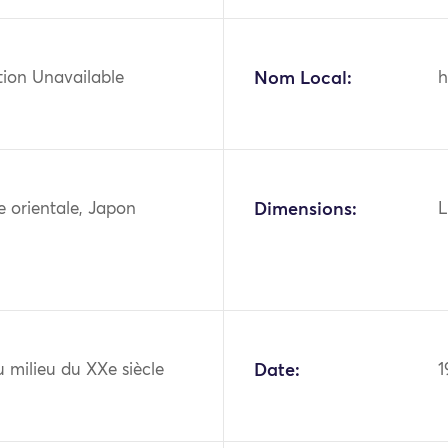
tion Unavailable
Nom Local:
h
ie orientale, Japon
Dimensions:
L
 milieu du XXe siècle
Date:
1