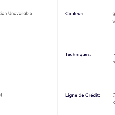
tion Unavailable
Couleur:
g
w
Techniques:
i
h
44
Ligne de Crédit:
D
K