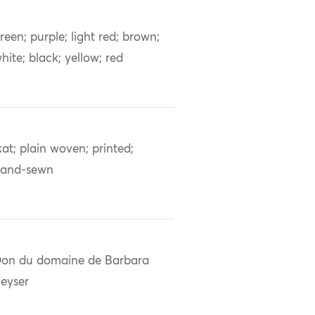
reen; purple; light red; brown;
hite; black; yellow; red
kat; plain woven; printed;
and-sewn
on du domaine de Barbara
eyser