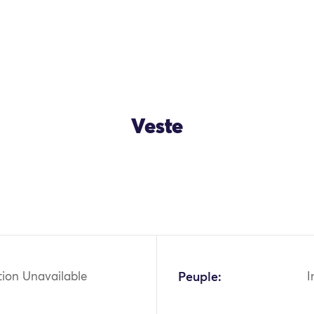
Veste
OK
tion Unavailable
Peuple:
I