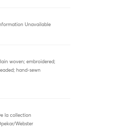
nformation Unavailable
lain woven; embroidered;
eaded; hand-sewn
e la collection
pekar/Webster