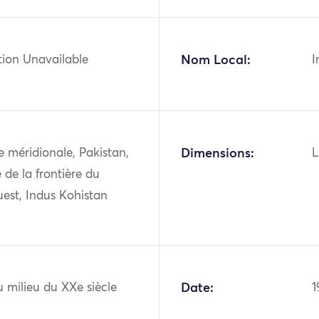
tion Unavailable
Nom Local:
I
ie méridionale, Pakistan,
Dimensions:
L
 de la frontière du
est, Indus Kohistan
 milieu du XXe siècle
Date:
1