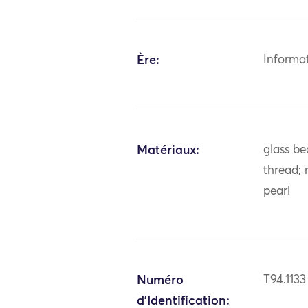
Ère:
Informa
Matériaux:
glass be
thread; 
pearl
Numéro
T94.1133
d'Identification: