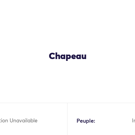
Chapeau
tion Unavailable
Peuple:
I