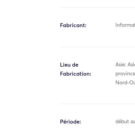
Fabricant:
Informa
Lieu de
Asie: As
Fabrication:
province
Nord-Ou
Période:
début au