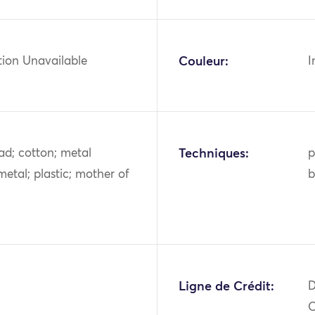
tion Unavailable
Couleur:
I
ad; cotton; metal
Techniques:
p
metal; plastic; mother of
b
Ligne de Crédit:
D
O