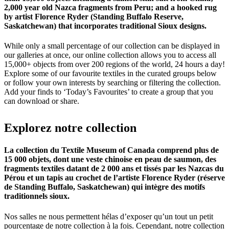
2,000 year old Nazca fragments from Peru; and a hooked rug
by artist Florence Ryder (Standing Buffalo Reserve,
Saskatchewan) that incorporates traditional Sioux designs.
While only a small percentage of our collection can be displayed in
our galleries at once, our online collection allows you to access all
15,000+ objects from over 200 regions of the world, 24 hours a day!
Explore some of our favourite textiles in the curated groups below
or follow your own interests by searching or filtering the collection.
Add your finds to ‘Today’s Favourites’ to create a group that you
can download or share.
Explorez
notre
collection
La collection du Textile Museum of Canada comprend plus de
15 000 objets, dont une veste chinoise en peau de saumon, des
fragments textiles datant de 2 000 ans et tissés par les Nazcas du
Pérou et un tapis au crochet de l’artiste Florence Ryder (réserve
de Standing Buffalo, Saskatchewan) qui intègre des motifs
traditionnels sioux.
Nos salles ne nous permettent hélas d’exposer qu’un tout un petit
pourcentage de notre collection à la fois. Cependant, notre collection