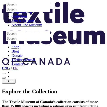
Skip to content
Search
Site Logo
Search
Visit
Search
Search
Programming
Collection
Join & Support
About The Museum
Search
Search
Search
Search
Shop
Blog
Donate
Facility Rentals
Contact
ENG
/
FR
Facebook
Instagram
Youtube
Donate
Explore
the
Collection
The Textile Museum of Canada’s collection consists of more
than 15,000 objects including a salmon skin suit from China;