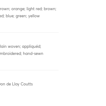
rown; orange; light red; brown;
ed; blue; green; yellow
lain woven; appliquéd;
mbroidered; hand-sewn
on de Lloy Coutts