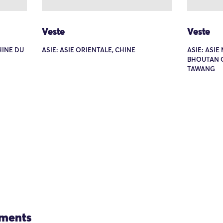
Veste
Veste
HINE DU
ASIE: ASIE ORIENTALE, CHINE
ASIE: ASI
BHOUTAN O
TAWANG
ements