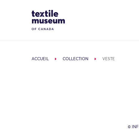
Skip to content
Site Logo
ACCUEIL
COLLECTION
VESTE
© IN