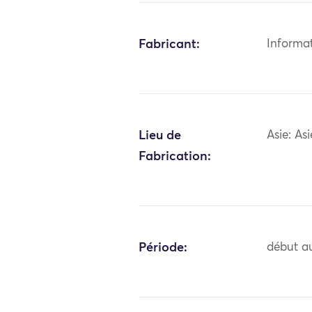
Fabricant:
Informa
Lieu de
Asie: As
Fabrication:
Période:
début au