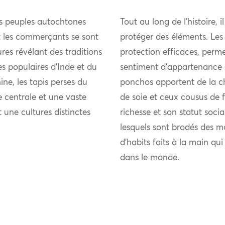
es peuples autochtones
Tout au long de l’histoire, i
et les commerçants se sont
protéger des éléments. Les
res révélant des traditions
protection efficaces, perme
ies populaires d’Inde et du
sentiment d’appartenance 
ne, les tapis perses du
ponchos apportent de la chal
 centrale et une vaste
de soie et ceux cousus de fi
t une cultures distinctes
richesse et son statut soci
lesquels sont brodés des m
d’habits faits à la main qu
dans le monde.