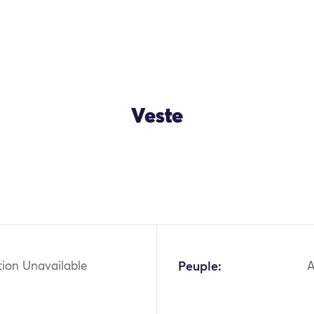
Veste
OK
tion Unavailable
Peuple: