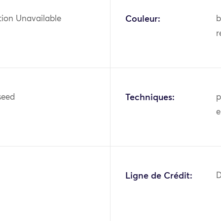
tion Unavailable
Couleur:
b
r
seed
Techniques:
p
e
Ligne de Crédit:
D