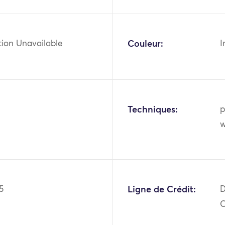
tion Unavailable
Couleur:
I
Techniques:
p
w
5
Ligne de Crédit:
D
O