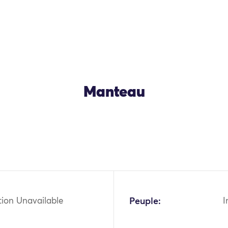
Manteau
OK
tion Unavailable
Peuple:
I