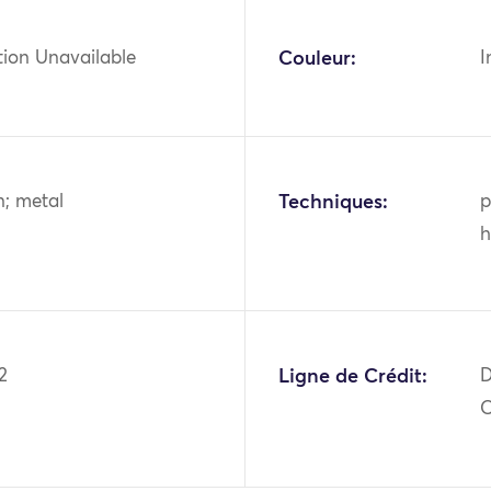
tion Unavailable
Couleur:
I
en; metal
Techniques:
p
h
2
Ligne de Crédit:
D
O