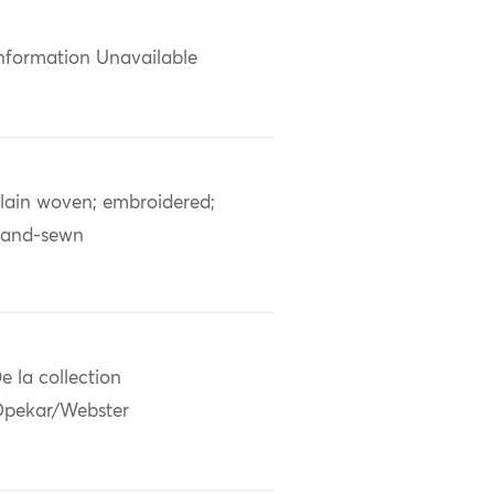
nformation Unavailable
lain woven; embroidered;
and-sewn
e la collection
pekar/Webster