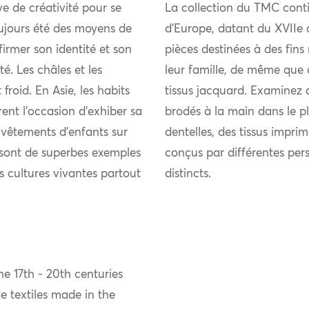
uve de créativité pour se
La collection du TMC conti
ujours été des moyens de
d’Europe, datant du XVIIe 
firmer son identité et son
pièces destinées à des fins
 Les châles et les
leur famille, de même que 
froid. En Asie, les habits
tissus jacquard. Examinez 
rent l’occasion d’exhiber sa
brodés à la main dans le pl
s vêtements d’enfants sur
dentelles, des tissus imprim
s sont de superbes exemples
conçus par différentes per
es cultures vivantes partout
distincts.
e 17th - 20th centuries
 textiles made in the