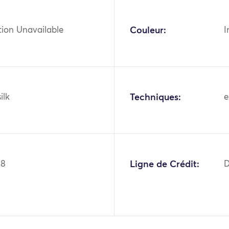
tion Unavailable
Couleur:
I
ilk
Techniques:
e
98
Ligne de Crédit:
D