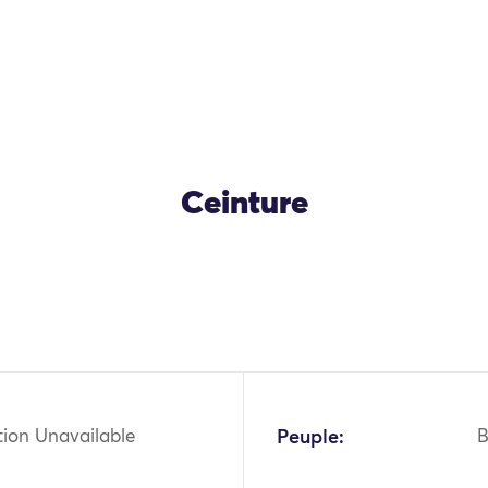
Ceinture
tion Unavailable
Peuple:
B