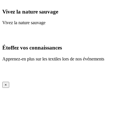
Learn More
Vivez la nature sauvage
Vivez la nature sauvage
En savoir plus
Étoffez vos connaissances
Apprenez-en plus sur les textiles lors de nos événements
En savoir plus
iFrame Title
×