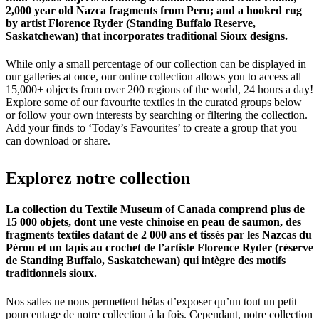
2,000 year old Nazca fragments from Peru; and a hooked rug
by artist Florence Ryder (Standing Buffalo Reserve,
Saskatchewan) that incorporates traditional Sioux designs.
While only a small percentage of our collection can be displayed in
our galleries at once, our online collection allows you to access all
15,000+ objects from over 200 regions of the world, 24 hours a day!
Explore some of our favourite textiles in the curated groups below
or follow your own interests by searching or filtering the collection.
Add your finds to ‘Today’s Favourites’ to create a group that you
can download or share.
Explorez
notre
collection
La collection du Textile Museum of Canada comprend plus de
15 000 objets, dont une veste chinoise en peau de saumon, des
fragments textiles datant de 2 000 ans et tissés par les Nazcas du
Pérou et un tapis au crochet de l’artiste Florence Ryder (réserve
de Standing Buffalo, Saskatchewan) qui intègre des motifs
traditionnels sioux.
Nos salles ne nous permettent hélas d’exposer qu’un tout un petit
pourcentage de notre collection à la fois. Cependant, notre collection