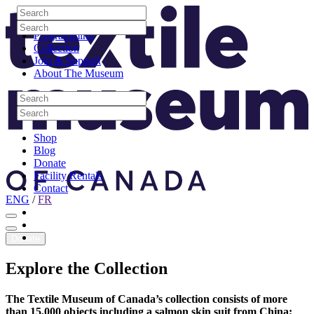
Skip to content
Search
Site Logo
Search
Visit
Search
Search
Programming
Collection
Join & Support
About The Museum
Search
Search
Search
Search
Shop
Blog
Donate
Facility Rentals
Contact
ENG
/
FR
Facebook
Instagram
Youtube
Donate
Explore
the
Collection
The Textile Museum of Canada’s collection consists of more
than 15,000 objects including a salmon skin suit from China;