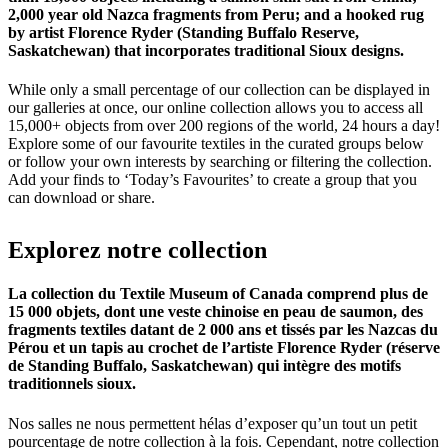
2,000 year old Nazca fragments from Peru; and a hooked rug
by artist Florence Ryder (Standing Buffalo Reserve,
Saskatchewan) that incorporates traditional Sioux designs.
While only a small percentage of our collection can be displayed in
our galleries at once, our online collection allows you to access all
15,000+ objects from over 200 regions of the world, 24 hours a day!
Explore some of our favourite textiles in the curated groups below
or follow your own interests by searching or filtering the collection.
Add your finds to ‘Today’s Favourites’ to create a group that you
can download or share.
Explorez
notre
collection
La collection du Textile Museum of Canada comprend plus de
15 000 objets, dont une veste chinoise en peau de saumon, des
fragments textiles datant de 2 000 ans et tissés par les Nazcas du
Pérou et un tapis au crochet de l’artiste Florence Ryder (réserve
de Standing Buffalo, Saskatchewan) qui intègre des motifs
traditionnels sioux.
Nos salles ne nous permettent hélas d’exposer qu’un tout un petit
pourcentage de notre collection à la fois. Cependant, notre collection