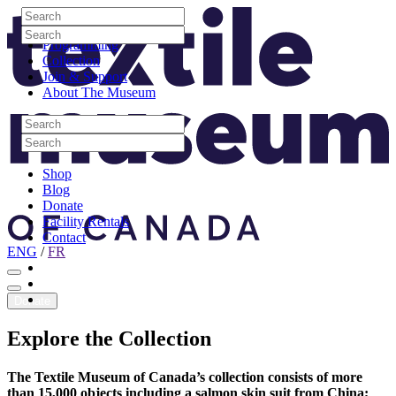
Skip to content
Search
Site Logo
Search
Visit
Search
Search
Programming
Collection
Join & Support
About The Museum
Search
Search
Search
Search
Shop
Blog
Donate
Facility Rentals
Contact
ENG
/
FR
Facebook
Instagram
Youtube
Donate
Explore
the
Collection
The Textile Museum of Canada’s collection consists of more
than 15,000 objects including a salmon skin suit from China;