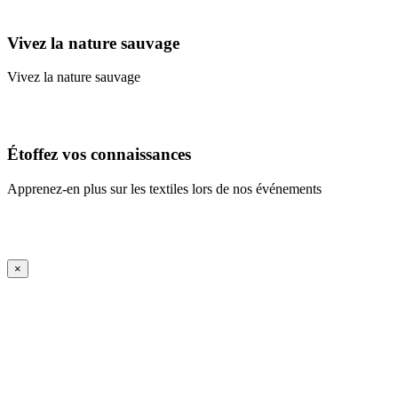
Learn More
Vivez la nature sauvage
Vivez la nature sauvage
En savoir plus
Étoffez vos connaissances
Apprenez-en plus sur les textiles lors de nos événements
En savoir plus
iFrame Title
×