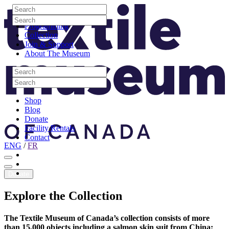
Skip to content
Search
Site Logo
Search
Visit
Search
Search
Programming
Collection
Join & Support
About The Museum
Search
Search
Search
Search
Shop
Blog
Donate
Facility Rentals
Contact
ENG
/
FR
Facebook
Instagram
Youtube
Donate
Explore
the
Collection
The Textile Museum of Canada’s collection consists of more
than 15,000 objects including a salmon skin suit from China;