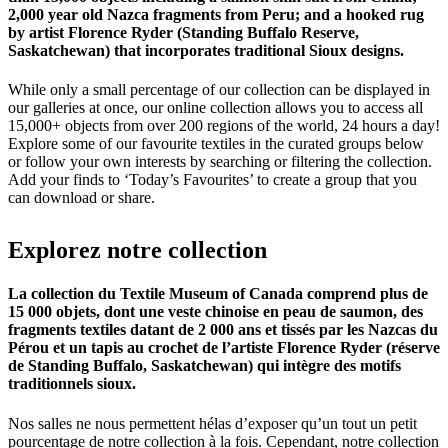
2,000 year old Nazca fragments from Peru; and a hooked rug
by artist Florence Ryder (Standing Buffalo Reserve,
Saskatchewan) that incorporates traditional Sioux designs.
While only a small percentage of our collection can be displayed in
our galleries at once, our online collection allows you to access all
15,000+ objects from over 200 regions of the world, 24 hours a day!
Explore some of our favourite textiles in the curated groups below
or follow your own interests by searching or filtering the collection.
Add your finds to ‘Today’s Favourites’ to create a group that you
can download or share.
Explorez
notre
collection
La collection du Textile Museum of Canada comprend plus de
15 000 objets, dont une veste chinoise en peau de saumon, des
fragments textiles datant de 2 000 ans et tissés par les Nazcas du
Pérou et un tapis au crochet de l’artiste Florence Ryder (réserve
de Standing Buffalo, Saskatchewan) qui intègre des motifs
traditionnels sioux.
Nos salles ne nous permettent hélas d’exposer qu’un tout un petit
pourcentage de notre collection à la fois. Cependant, notre collection