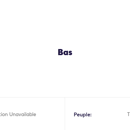
Bas
OK
tion Unavailable
Peuple:
T