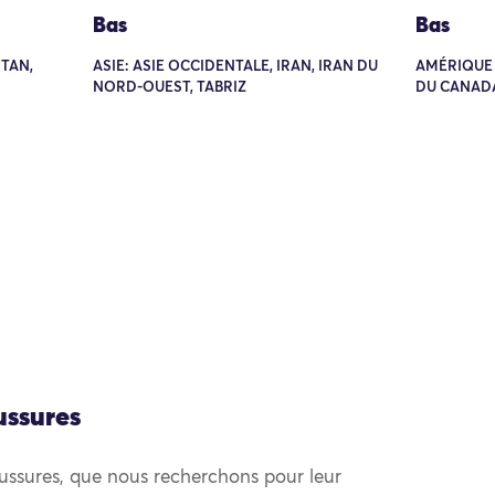
Bas
Bas
STAN,
ASIE: ASIE OCCIDENTALE, IRAN, IRAN DU
AMÉRIQUE 
NORD-OUEST, TABRIZ
DU CANADA
ussures
ussures, que nous recherchons pour leur