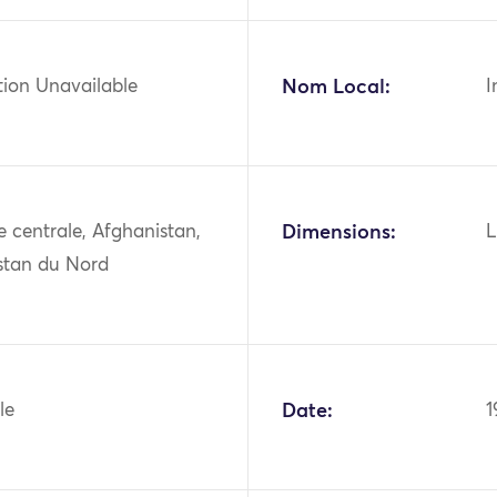
tion Unavailable
Nom Local:
I
ie centrale, Afghanistan,
Dimensions:
L
stan du Nord
le
Date:
1