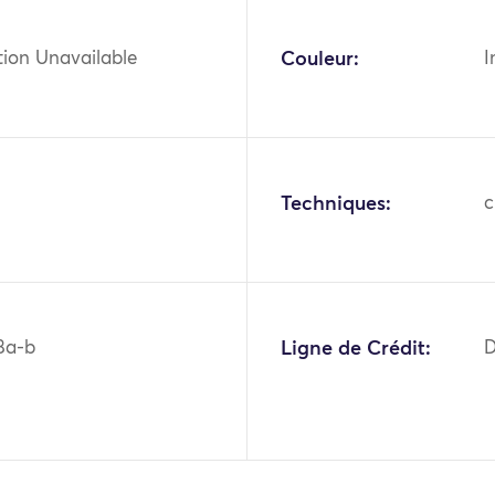
tion Unavailable
Couleur:
I
Techniques:
c
8a-b
Ligne de Crédit:
D