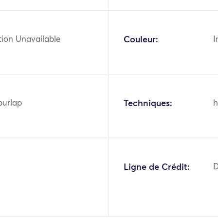
tion Unavailable
Couleur:
I
burlap
Techniques:
h
4
Ligne de Crédit:
D