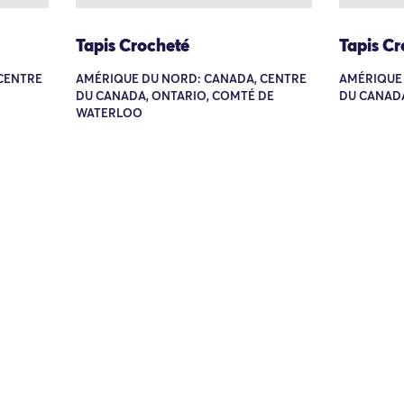
Tapis Crocheté
Tapis Cr
CENTRE
AMÉRIQUE DU NORD: CANADA, CENTRE
AMÉRIQUE 
DU CANADA, ONTARIO, COMTÉ DE
DU CANADA
WATERLOO