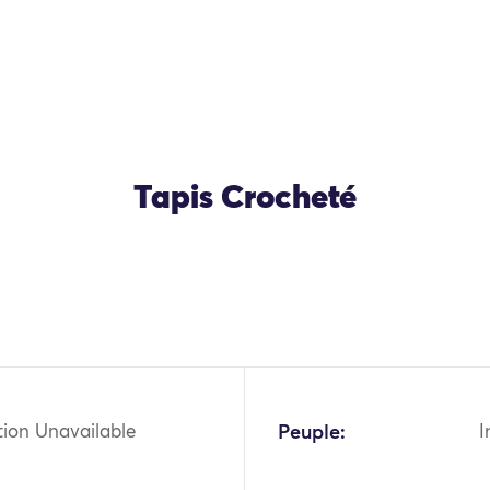
Tapis Crocheté
OK
tion Unavailable
Peuple:
I