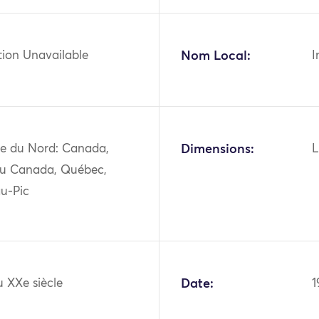
tion Unavailable
Nom Local:
I
e du Nord: Canada,
Dimensions:
L
du Canada, Québec,
au-Pic
 XXe siècle
Date:
1