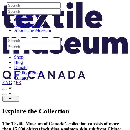
Skip to content
Search
Site Logo
Search
Visit
Search
Search
Programming
Collection
Join & Support
About The Museum
Search
Search
Search
Search
Shop
Blog
Donate
Facility Rentals
Contact
ENG
/
FR
Facebook
Instagram
Youtube
Donate
Explore
the
Collection
The Textile Museum of Canada’s collection consists of more
than 15,000 objects including a salmon skin suit from China;