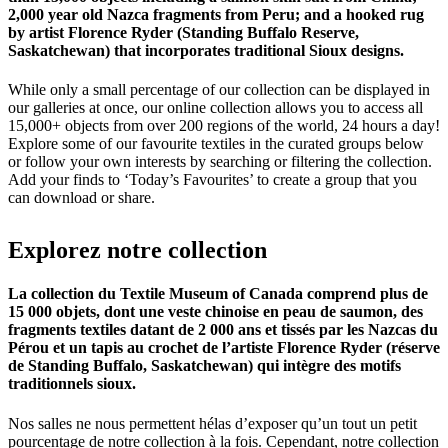
2,000 year old Nazca fragments from Peru; and a hooked rug
by artist Florence Ryder (Standing Buffalo Reserve,
Saskatchewan) that incorporates traditional Sioux designs.
While only a small percentage of our collection can be displayed in
our galleries at once, our online collection allows you to access all
15,000+ objects from over 200 regions of the world, 24 hours a day!
Explore some of our favourite textiles in the curated groups below
or follow your own interests by searching or filtering the collection.
Add your finds to ‘Today’s Favourites’ to create a group that you
can download or share.
Explorez
notre
collection
La collection du Textile Museum of Canada comprend plus de
15 000 objets, dont une veste chinoise en peau de saumon, des
fragments textiles datant de 2 000 ans et tissés par les Nazcas du
Pérou et un tapis au crochet de l’artiste Florence Ryder (réserve
de Standing Buffalo, Saskatchewan) qui intègre des motifs
traditionnels sioux.
Nos salles ne nous permettent hélas d’exposer qu’un tout un petit
pourcentage de notre collection à la fois. Cependant, notre collection