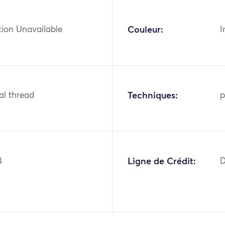
tion Unavailable
Couleur:
I
tal thread
Techniques:
p
8
Ligne de Crédit:
D