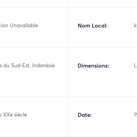
tion Unavailable
Nom Local:
k
ie du Sud-Est, Indonésie
Dimensions:
L
 XXe siècle
Date:
1