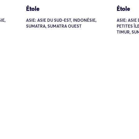
Étole
Étole
IE,
ASIE: ASIE DU SUD-EST, INDONÉSIE,
ASIE: ASIE
SUMATRA, SUMATRA OUEST
PETITES Î
TIMUR, SU