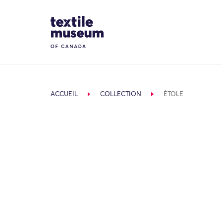
Skip to content
Site Logo
ACCUEIL
COLLECTION
ÉTOLE