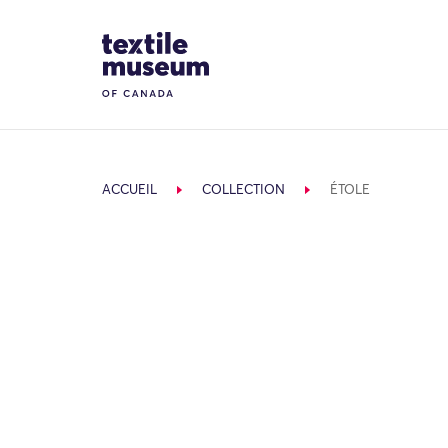
Skip to content
Site Logo
ACCUEIL
COLLECTION
ÉTOLE