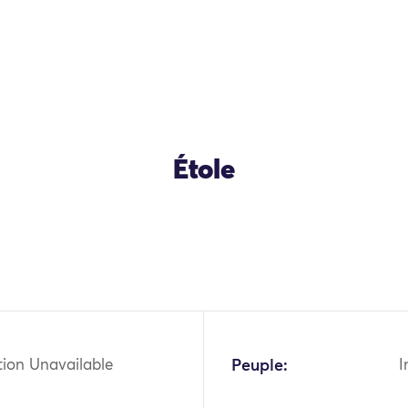
Étole
tion Unavailable
Peuple:
I