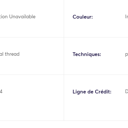
tion Unavailable
Couleur:
I
tal thread
Techniques:
p
04
Ligne de Crédit:
D