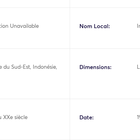
tion Unavailable
Nom Local:
I
ie du Sud-Est, Indonésie,
Dimensions:
L
 XXe siècle
Date:
1