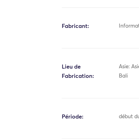
Fabricant:
Informa
Lieu de
Asie: As
Fabrication:
Bali
Période:
début du