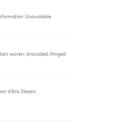
nformation Unavailable
lain woven; brocaded; fringed
on d'Aris Slesers