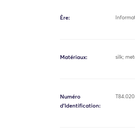
Ère:
Informa
Matériaux:
silk; me
Numéro
T84.02
d'Identification: