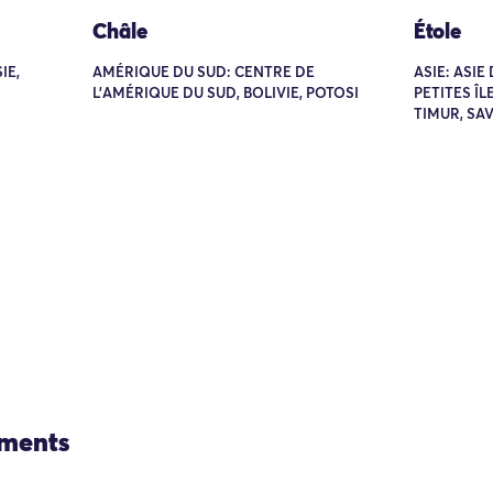
Châle
Étole
IE,
AMÉRIQUE DU SUD: CENTRE DE
ASIE: ASIE
L'AMÉRIQUE DU SUD, BOLIVIE, POTOSI
PETITES Î
TIMUR, SA
ements