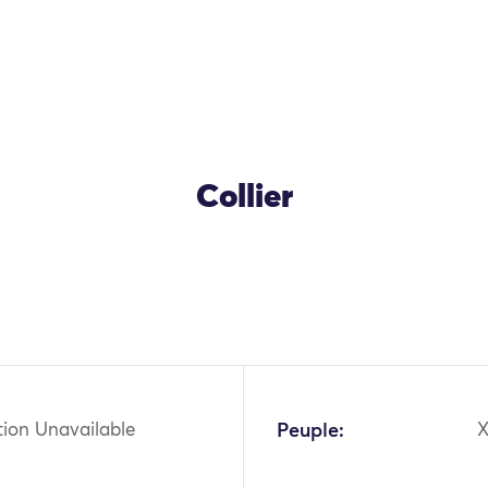
Collier
OK
tion Unavailable
Peuple:
X