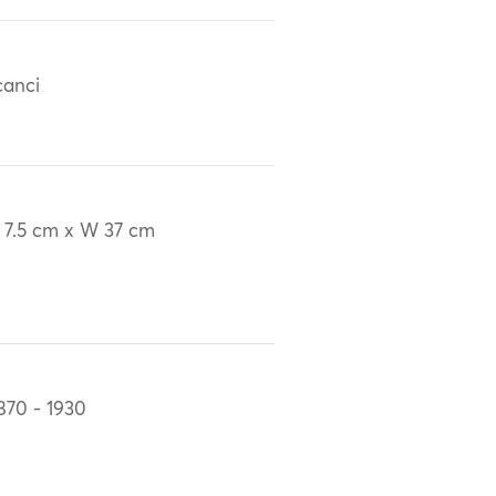
canci
 7.5 cm x W 37 cm
870 - 1930