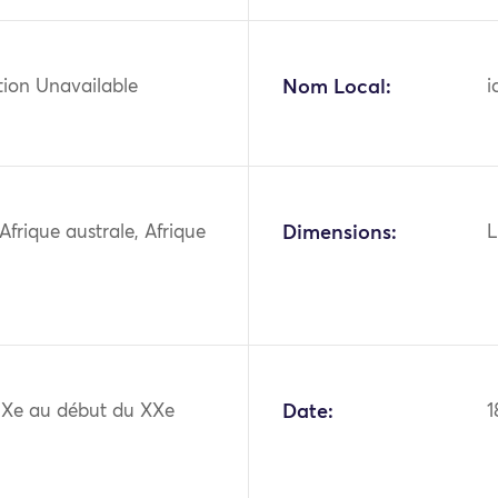
tion Unavailable
Nom Local:
i
 Afrique australe, Afrique
Dimensions:
L
XIXe au début du XXe
Date:
1