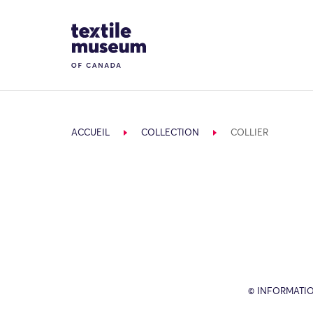
Skip to content
Site Logo
ACCUEIL
COLLECTION
COLLIER
© INFORMATIO