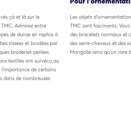
Pour l'ornementat
vés çà et là sur le
Les objets d’ornementation 
du TMC. Admirez entre
TMC sont fascinants. Vous p
jupes de danse en raphia à
des bracelets normaux et de
bes tissées et brodées par
des serre-cheveux et des a
ques broderies perlées
Mongolie ainsi qu’un rare b
ions textiles ont survécu au
 l’importance de certains
nts dans de nombreuses