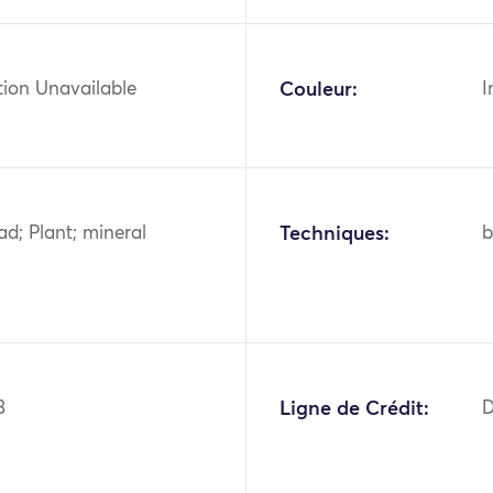
tion Unavailable
Couleur:
I
ad; Plant; mineral
Techniques:
b
3
Ligne de Crédit:
D