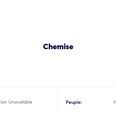
Chemise
OK
tion Unavailable
Peuple:
I