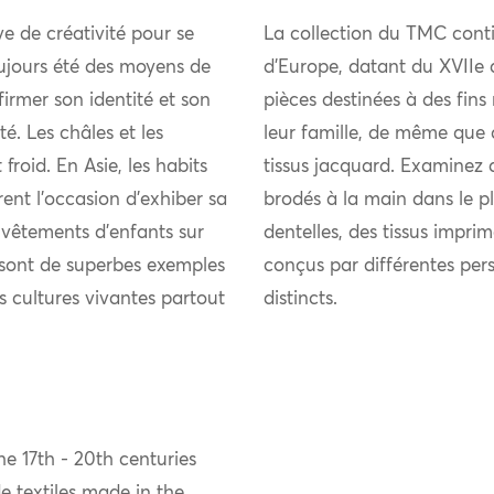
uve de créativité pour se
La collection du TMC conti
ujours été des moyens de
d’Europe, datant du XVIIe 
firmer son identité et son
pièces destinées à des fins
 Les châles et les
leur famille, de même que 
froid. En Asie, les habits
tissus jacquard. Examinez 
rent l’occasion d’exhiber sa
brodés à la main dans le pl
s vêtements d’enfants sur
dentelles, des tissus imprim
s sont de superbes exemples
conçus par différentes per
es cultures vivantes partout
distincts.
e 17th - 20th centuries
 textiles made in the