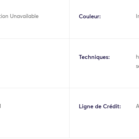
tion Unavailable
Couleur:
I
Techniques:
h
s
1
Ligne de Crédit:
A