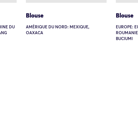
Blouse
Blouse
HINE DU
AMÉRIQUE DU NORD: MEXIQUE,
EUROPE: E
YANG
OAXACA
ROUMANIE
BUCIUMI