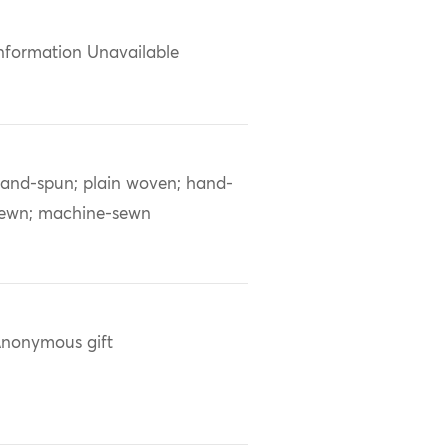
nformation Unavailable
and-spun; plain woven; hand-
ewn; machine-sewn
nonymous gift