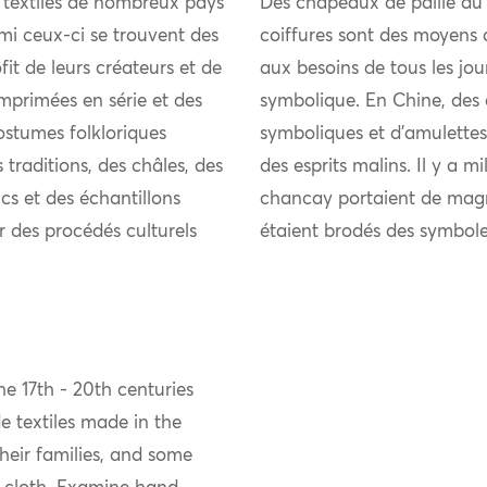
 textiles de nombreux pays
Des chapeaux de paille du 
mi ceux-ci se trouvent des
coiffures sont des moyens d
it de leurs créateurs et de
aux besoins de tous les jour
mprimées en série et des
symbolique. En Chine, des 
ostumes folkloriques
symboliques et d’amulettes
 traditions, des châles, des
des esprits malins. Il y a m
ncs et des échantillons
chancay portaient de magni
r des procédés culturels
étaient brodés des symbole
e 17th - 20th centuries
 textiles made in the
eir families, and some