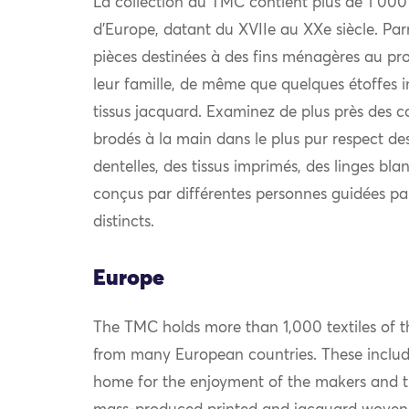
La collection du TMC contient plus de 1 000
d’Europe, datant du XVIIe au XXe siècle. Par
pièces destinées à des fins ménagères au prof
leur famille, de même que quelques étoffes i
tissus jacquard. Examinez de plus près des c
brodés à la main dans le plus pur respect des
dentelles, des tissus imprimés, des linges bla
conçus par différentes personnes guidées pa
distincts.
Europe
The TMC holds more than 1,000 textiles of th
from many European countries. These include
home for the enjoyment of the makers and th