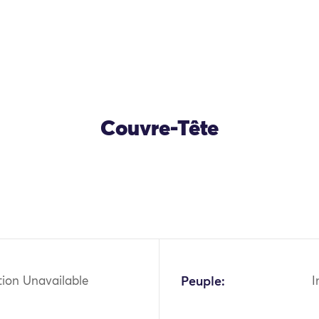
Couvre-Tête
OK
tion Unavailable
Peuple:
I