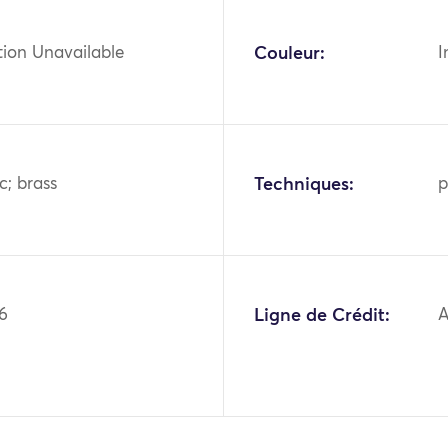
tion Unavailable
Couleur:
I
c; brass
Techniques:
p
6
Ligne de Crédit:
A