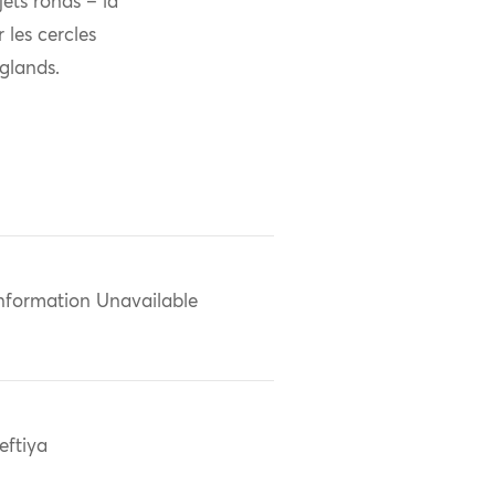
jets ronds – la
 les cercles
 glands.
nformation Unavailable
eftiya