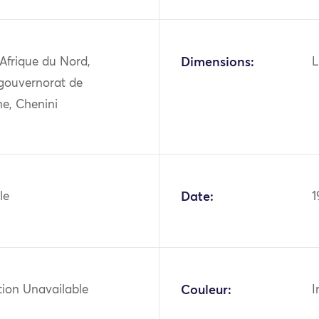
 Afrique du Nord,
Dimensions:
L
 gouvernorat de
ne, Chenini
le
Date:
1
tion Unavailable
Couleur:
I