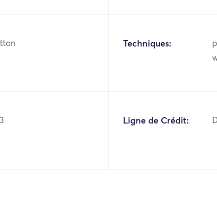
otton
Techniques:
p
w
3
Ligne de Crédit:
D