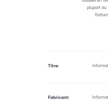
laissées en ré
plupart du 
flottan
Titre:
Informa
Fabricant:
Informa