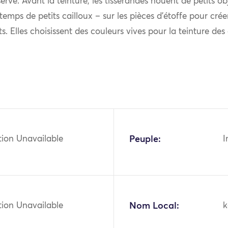
serve. Avant la teinture, les tisserandes nouent de petits ob
temps de petits cailloux – sur les pièces d’étoffe pour créer
ts. Elles choisissent des couleurs vives pour la teinture des
tion Unavailable
Peuple:
I
tion Unavailable
Nom Local:
k