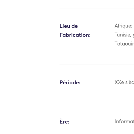
Lieu de
Afrique:
Fabrication:
Tunisie,
Tataoui
Période:
XXe sièc
Ère:
Informa