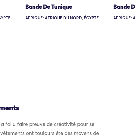
Bande De Tunique
Bande D
GYPTE
AFRIQUE: AFRIQUE DU NORD, ÉGYPTE
AFRIQUE: 
ements
l a fallu faire preuve de créativité pour se
 vêtements ont toujours été des moyens de