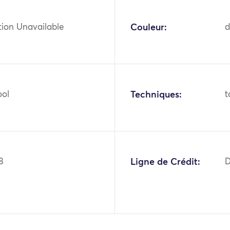
tion Unavailable
Couleur:
d
ool
Techniques:
t
8
Ligne de Crédit:
D