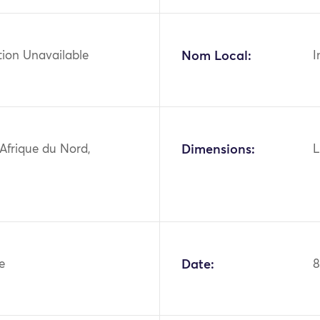
tion Unavailable
Nom Local:
I
 Afrique du Nord,
Dimensions:
L
le
Date:
8