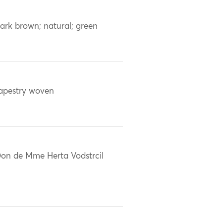
ark brown; natural; green
apestry woven
on de Mme Herta Vodstrcil