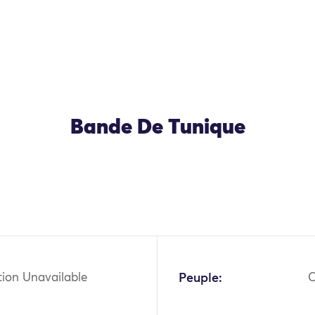
Bande De Tunique
OK
tion Unavailable
Peuple:
C