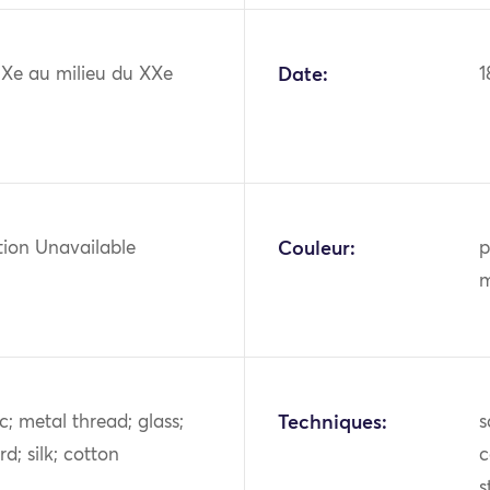
IXe au milieu du XXe
Date:
1
tion Unavailable
Couleur:
p
m
c; metal thread; glass;
Techniques:
s
d; silk; cotton
c
s