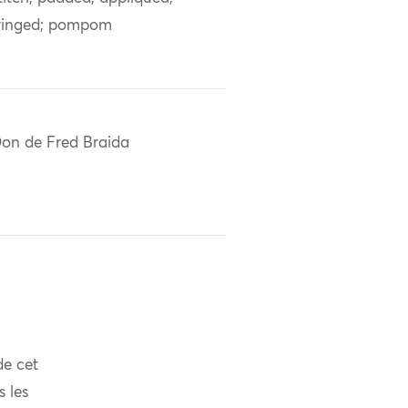
ringed; pompom
on de Fred Braida
de cet
s les