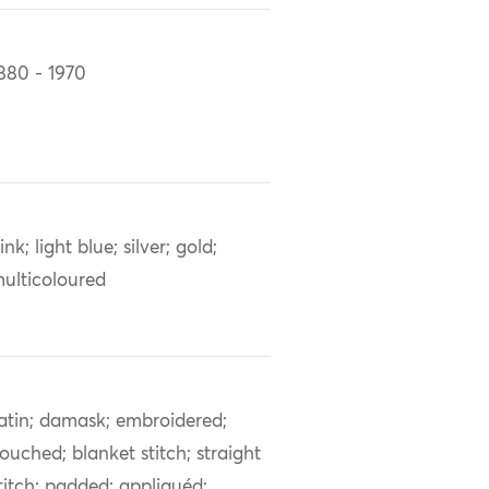
880 - 1970
ink; light blue; silver; gold;
ulticoloured
atin; damask; embroidered;
ouched; blanket stitch; straight
titch; padded; appliquéd;