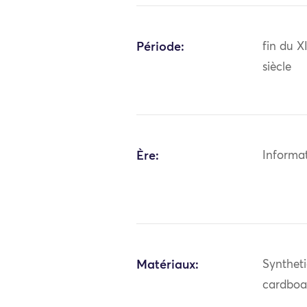
Période:
fin du X
siècle
Ère:
Informa
Matériaux:
Syntheti
cardboar