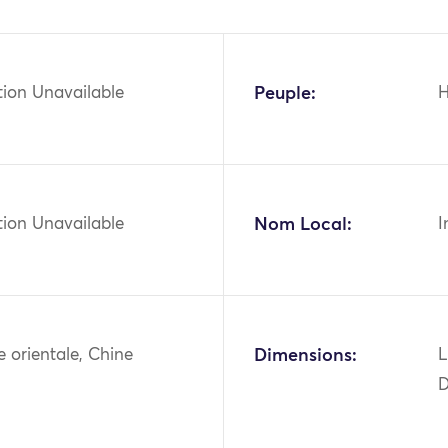
tion Unavailable
Peuple:
tion Unavailable
Nom Local:
I
ie orientale, Chine
Dimensions:
L
D