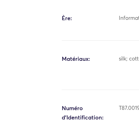
Ère:
Informa
Matériaux:
silk; cot
Numéro
T87.001
d'Identification: