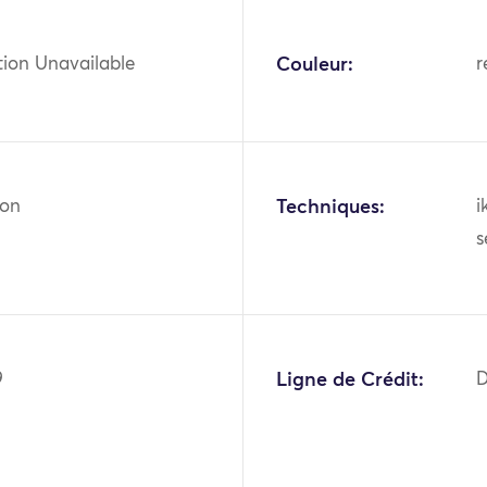
tion Unavailable
Couleur:
r
ton
Techniques:
i
s
9
Ligne de Crédit:
D