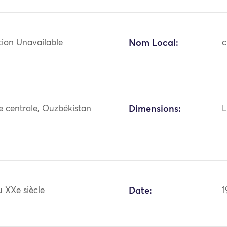
tion Unavailable
Nom Local:
ie centrale, Ouzbékistan
Dimensions:
L
 XXe siècle
Date:
1