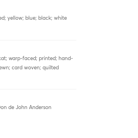
ed; yellow; blue; black; white
kat; warp-faced; printed; hand-
ewn; card woven; quilted
on de John Anderson