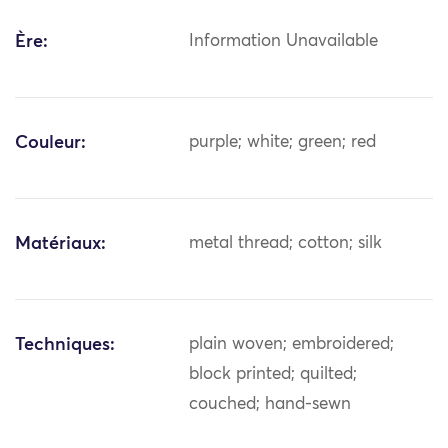
Ère:
Information Unavailable
Couleur:
purple; white; green; red
Matériaux:
metal thread; cotton; silk
Techniques:
plain woven; embroidered;
block printed; quilted;
couched; hand-sewn