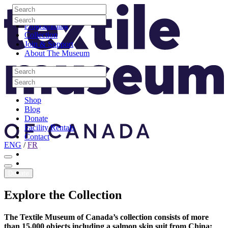
Skip to content
Search
Site Logo
Search
Visit
Search
Search
Programming
Collection
Join & Support
About The Museum
Search
Search
Search
Search
Shop
Blog
Donate
Facility Rentals
Contact
ENG
/
FR
Facebook
Instagram
Youtube
Donate
Explore
the
Collection
The Textile Museum of Canada’s collection consists of more
than 15,000 objects including a salmon skin suit from China;