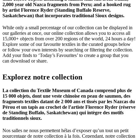
2,000 year old Nazca fragments from Peru; and a hooked rug
by artist Florence Ryder (Standing Buffalo Reserve,
Saskatchewan) that incorporates traditional Sioux designs.
While only a small percentage of our collection can be displayed in
our galleries at once, our online collection allows you to access all
15,000+ objects from over 200 regions of the world, 24 hours a day!
Explore some of our favourite textiles in the curated groups below
or follow your own interests by searching or filtering the collection.
Add your finds to ‘Today’s Favourites’ to create a group that you
can download or share.
Explorez
notre
collection
La collection du Textile Museum of Canada comprend plus de
15 000 objets, dont une veste chinoise en peau de saumon, des
fragments textiles datant de 2 000 ans et tissés par les Nazcas du
Pérou et un tapis au crochet de l’artiste Florence Ryder (réserve
de Standing Buffalo, Saskatchewan) qui intègre des motifs
traditionnels sioux.
Nos salles ne nous permettent hélas d’exposer qu’un tout un petit
pourcentage de notre collection à la fois. Cependant, notre collection