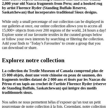
2,000 year old Nazca fragments from Peru; and a hooked rug
by artist Florence Ryder (Standing Buffalo Reserve,
Saskatchewan) that incorporates traditional Sioux designs.
While only a small percentage of our collection can be displayed in
our galleries at once, our online collection allows you to access all
15,000+ objects from over 200 regions of the world, 24 hours a day!
Explore some of our favourite textiles in the curated groups below
or follow your own interests by searching or filtering the collection.
Add your finds to ‘Today’s Favourites’ to create a group that you
can download or share.
Explorez
notre
collection
La collection du Textile Museum of Canada comprend plus de
15 000 objets, dont une veste chinoise en peau de saumon, des
fragments textiles datant de 2 000 ans et tissés par les Nazcas du
Pérou et un tapis au crochet de l’artiste Florence Ryder (réserve
de Standing Buffalo, Saskatchewan) qui intègre des motifs
traditionnels sioux.
Nos salles ne nous permettent hélas d’exposer qu’un tout un petit
pourcentage de notre collection à la fois. Cependant, notre collection