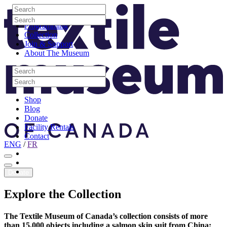
Skip to content
Search
Site Logo
Search
Visit
Search
Search
Programming
Collection
Join & Support
About The Museum
Search
Search
Search
Search
Shop
Blog
Donate
Facility Rentals
Contact
ENG
/
FR
Facebook
Instagram
Youtube
Donate
Explore
the
Collection
The Textile Museum of Canada’s collection consists of more
than 15,000 objects including a salmon skin suit from China;