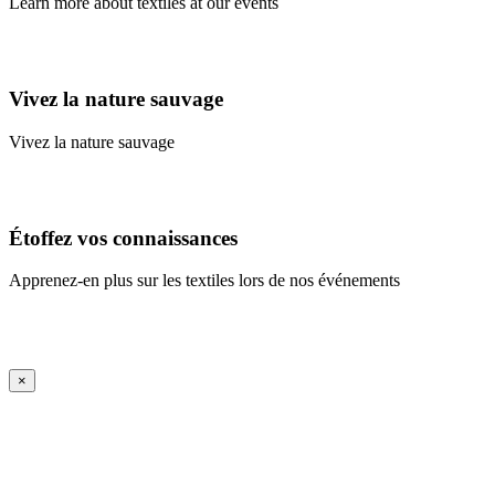
Learn more about textiles at our events
Learn More
Vivez la nature sauvage
Vivez la nature sauvage
En savoir plus
Étoffez vos connaissances
Apprenez-en plus sur les textiles lors de nos événements
En savoir plus
iFrame Title
×