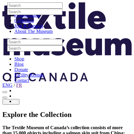
Skip to content
Search
Site Logo
Search
Visit
Search
Search
Programming
Collection
Join & Support
About The Museum
Search
Search
Search
Search
Shop
Blog
Donate
Facility Rentals
Contact
ENG
/
FR
Facebook
Instagram
Youtube
Donate
Explore
the
Collection
The Textile Museum of Canada’s collection consists of more
than 15,000 objects including a salmon skin suit from China;