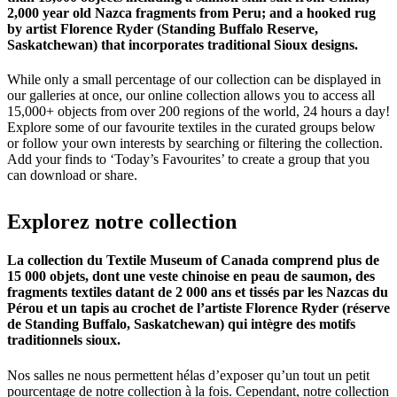
2,000 year old Nazca fragments from Peru; and a hooked rug
by artist Florence Ryder (Standing Buffalo Reserve,
Saskatchewan) that incorporates traditional Sioux designs.
While only a small percentage of our collection can be displayed in
our galleries at once, our online collection allows you to access all
15,000+ objects from over 200 regions of the world, 24 hours a day!
Explore some of our favourite textiles in the curated groups below
or follow your own interests by searching or filtering the collection.
Add your finds to ‘Today’s Favourites’ to create a group that you
can download or share.
Explorez
notre
collection
La collection du Textile Museum of Canada comprend plus de
15 000 objets, dont une veste chinoise en peau de saumon, des
fragments textiles datant de 2 000 ans et tissés par les Nazcas du
Pérou et un tapis au crochet de l’artiste Florence Ryder (réserve
de Standing Buffalo, Saskatchewan) qui intègre des motifs
traditionnels sioux.
Nos salles ne nous permettent hélas d’exposer qu’un tout un petit
pourcentage de notre collection à la fois. Cependant, notre collection