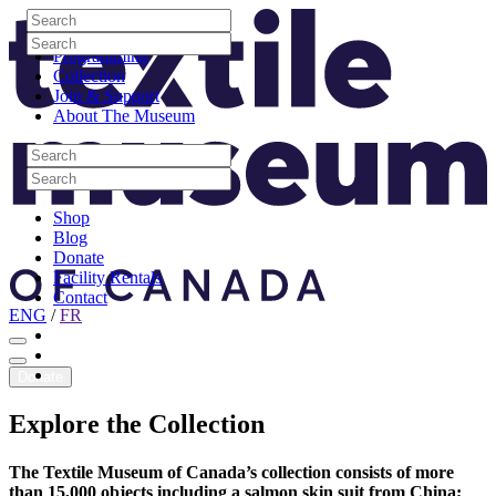
Skip to content
Search
Site Logo
Search
Visit
Search
Search
Programming
Collection
Join & Support
About The Museum
Search
Search
Search
Search
Shop
Blog
Donate
Facility Rentals
Contact
ENG
/
FR
Facebook
Instagram
Youtube
Donate
Explore
the
Collection
The Textile Museum of Canada’s collection consists of more
than 15,000 objects including a salmon skin suit from China;