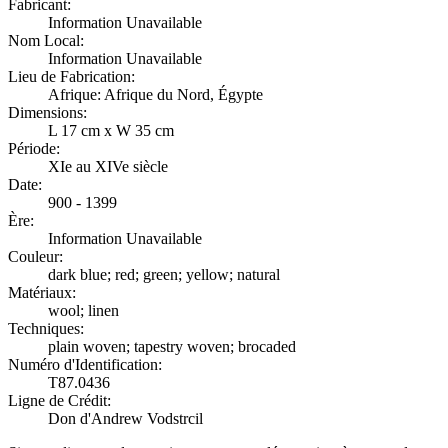
Fabricant:
Information Unavailable
Nom Local:
Information Unavailable
Lieu de Fabrication:
Afrique: Afrique du Nord, Égypte
Dimensions:
L 17 cm x W 35 cm
Période:
XIe au XIVe siècle
Date:
900 - 1399
Ère:
Information Unavailable
Couleur:
dark blue; red; green; yellow; natural
Matériaux:
wool; linen
Techniques:
plain woven; tapestry woven; brocaded
Numéro d'Identification:
T87.0436
Ligne de Crédit:
Don d'Andrew Vodstrcil