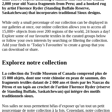
2,000 year old Nazca fragments from Peru; and a hooked rug
by artist Florence Ryder (Standing Buffalo Reserve,
Saskatchewan) that incorporates traditional Sioux designs.
While only a small percentage of our collection can be displayed in
our galleries at once, our online collection allows you to access all
15,000+ objects from over 200 regions of the world, 24 hours a day!
Explore some of our favourite textiles in the curated groups below
or follow your own interests by searching or filtering the collection.
Add your finds to ‘Today’s Favourites’ to create a group that you
can download or share.
Explorez
notre
collection
La collection du Textile Museum of Canada comprend plus de
15 000 objets, dont une veste chinoise en peau de saumon, des
fragments textiles datant de 2 000 ans et tissés par les Nazcas du
Pérou et un tapis au crochet de l’artiste Florence Ryder (réserve
de Standing Buffalo, Saskatchewan) qui intègre des motifs
traditionnels sioux.
Nos salles ne nous permettent hélas d’exposer qu’un tout un petit
pourcentage de notre collection à la fois. Cependant, notre collection