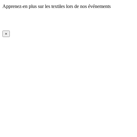
Apprenez-en plus sur les textiles lors de nos événements
En savoir plus
iFrame Title
×