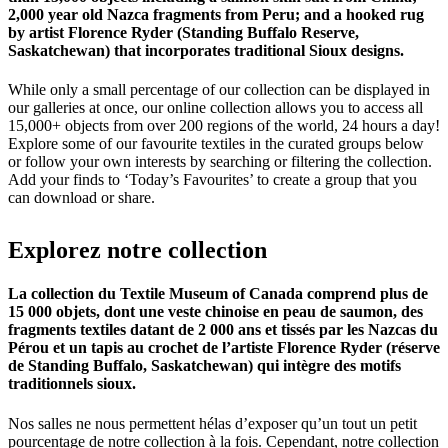
2,000 year old Nazca fragments from Peru; and a hooked rug
by artist Florence Ryder (Standing Buffalo Reserve,
Saskatchewan) that incorporates traditional Sioux designs.
While only a small percentage of our collection can be displayed in
our galleries at once, our online collection allows you to access all
15,000+ objects from over 200 regions of the world, 24 hours a day!
Explore some of our favourite textiles in the curated groups below
or follow your own interests by searching or filtering the collection.
Add your finds to ‘Today’s Favourites’ to create a group that you
can download or share.
Explorez
notre
collection
La collection du Textile Museum of Canada comprend plus de
15 000 objets, dont une veste chinoise en peau de saumon, des
fragments textiles datant de 2 000 ans et tissés par les Nazcas du
Pérou et un tapis au crochet de l’artiste Florence Ryder (réserve
de Standing Buffalo, Saskatchewan) qui intègre des motifs
traditionnels sioux.
Nos salles ne nous permettent hélas d’exposer qu’un tout un petit
pourcentage de notre collection à la fois. Cependant, notre collection