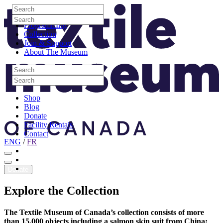
Skip to content
Search
Site Logo
Search
Visit
Search
Search
Programming
Collection
Join & Support
About The Museum
Search
Search
Search
Search
Shop
Blog
Donate
Facility Rentals
Contact
ENG
/
FR
Facebook
Instagram
Youtube
Donate
Explore
the
Collection
The Textile Museum of Canada’s collection consists of more
than 15,000 objects including a salmon skin suit from China;