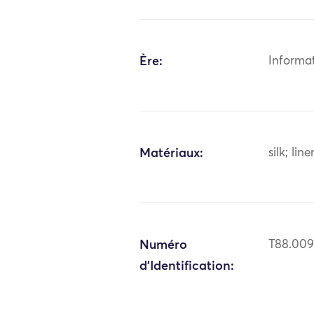
Ère:
Informa
Matériaux:
silk; line
Numéro
T88.00
d'Identification: