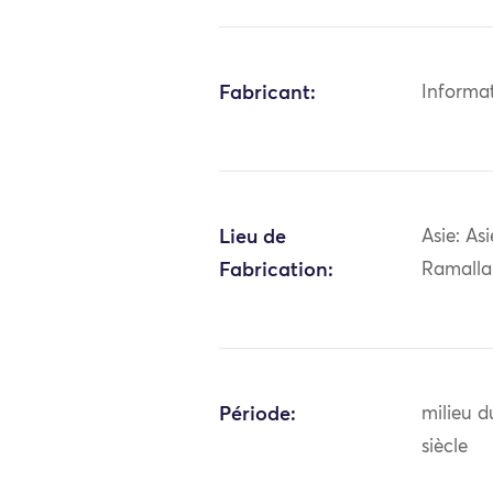
Fabricant:
Informa
Lieu de
Asie: As
Fabrication:
Ramall
Période:
milieu 
siècle