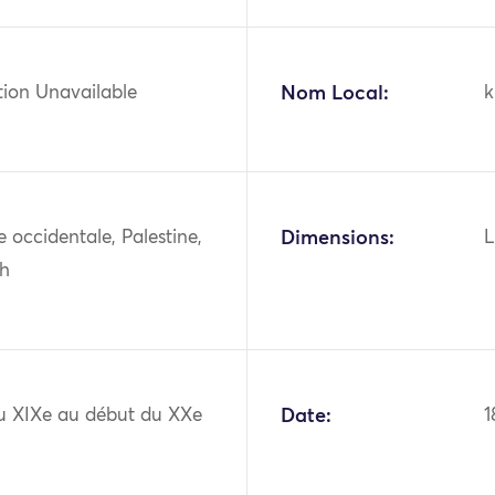
tion Unavailable
Nom Local:
k
ie occidentale, Palestine,
Dimensions:
L
ah
du XIXe au début du XXe
Date:
1