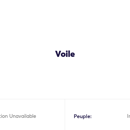
Voile
tion Unavailable
Peuple:
I