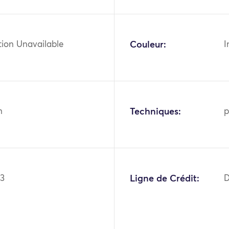
tion Unavailable
Couleur:
I
n
Techniques:
p
93
Ligne de Crédit:
D