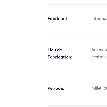
Fabricant:
Informa
Lieu de
Amériqu
Fabrication:
central
Période:
milieu d