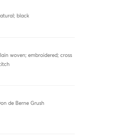
atural; black
lain woven; embroidered; cross
titch
on de Berne Grush