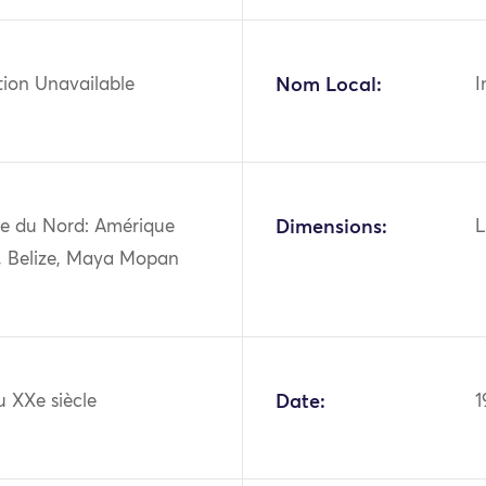
tion Unavailable
Nom Local:
I
e du Nord: Amérique
Dimensions:
L
e, Belize, Maya Mopan
u XXe siècle
Date:
1