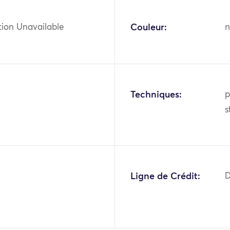
tion Unavailable
Couleur:
n
Techniques:
p
s
1
Ligne de Crédit:
D