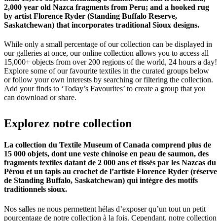
2,000 year old Nazca fragments from Peru; and a hooked rug
by artist Florence Ryder (Standing Buffalo Reserve,
Saskatchewan) that incorporates traditional Sioux designs.
While only a small percentage of our collection can be displayed in
our galleries at once, our online collection allows you to access all
15,000+ objects from over 200 regions of the world, 24 hours a day!
Explore some of our favourite textiles in the curated groups below
or follow your own interests by searching or filtering the collection.
Add your finds to ‘Today’s Favourites’ to create a group that you
can download or share.
Explorez
notre
collection
La collection du Textile Museum of Canada comprend plus de
15 000 objets, dont une veste chinoise en peau de saumon, des
fragments textiles datant de 2 000 ans et tissés par les Nazcas du
Pérou et un tapis au crochet de l’artiste Florence Ryder (réserve
de Standing Buffalo, Saskatchewan) qui intègre des motifs
traditionnels sioux.
Nos salles ne nous permettent hélas d’exposer qu’un tout un petit
pourcentage de notre collection à la fois. Cependant, notre collection