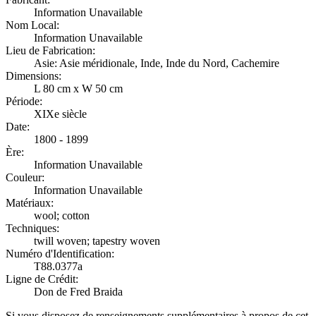
Information Unavailable
Nom Local:
Information Unavailable
Lieu de Fabrication:
Asie: Asie méridionale, Inde, Inde du Nord, Cachemire
Dimensions:
L 80 cm x W 50 cm
Période:
XIXe siècle
Date:
1800 - 1899
Ère:
Information Unavailable
Couleur:
Information Unavailable
Matériaux:
wool; cotton
Techniques:
twill woven; tapestry woven
Numéro d'Identification:
T88.0377a
Ligne de Crédit:
Don de Fred Braida
Si vous disposez de renseignements supplémentaires à propos de cet