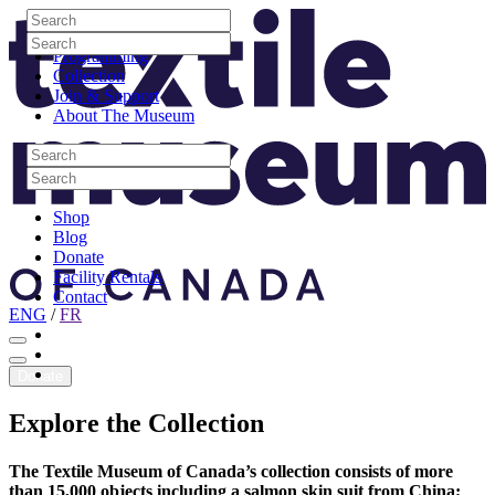
Skip to content
Search
Site Logo
Search
Visit
Search
Search
Programming
Collection
Join & Support
About The Museum
Search
Search
Search
Search
Shop
Blog
Donate
Facility Rentals
Contact
ENG
/
FR
Facebook
Instagram
Youtube
Donate
Explore
the
Collection
The Textile Museum of Canada’s collection consists of more
than 15,000 objects including a salmon skin suit from China;