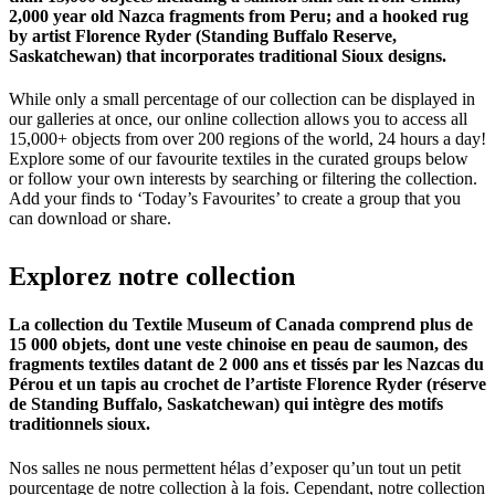
2,000 year old Nazca fragments from Peru; and a hooked rug
by artist Florence Ryder (Standing Buffalo Reserve,
Saskatchewan) that incorporates traditional Sioux designs.
While only a small percentage of our collection can be displayed in
our galleries at once, our online collection allows you to access all
15,000+ objects from over 200 regions of the world, 24 hours a day!
Explore some of our favourite textiles in the curated groups below
or follow your own interests by searching or filtering the collection.
Add your finds to ‘Today’s Favourites’ to create a group that you
can download or share.
Explorez
notre
collection
La collection du Textile Museum of Canada comprend plus de
15 000 objets, dont une veste chinoise en peau de saumon, des
fragments textiles datant de 2 000 ans et tissés par les Nazcas du
Pérou et un tapis au crochet de l’artiste Florence Ryder (réserve
de Standing Buffalo, Saskatchewan) qui intègre des motifs
traditionnels sioux.
Nos salles ne nous permettent hélas d’exposer qu’un tout un petit
pourcentage de notre collection à la fois. Cependant, notre collection