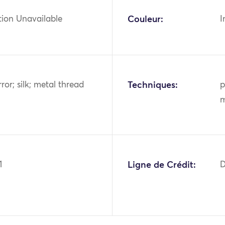
tion Unavailable
Couleur:
I
rror; silk; metal thread
Techniques:
p
m
1
Ligne de Crédit:
D