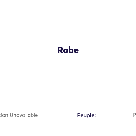
Robe
tion Unavailable
Peuple:
P