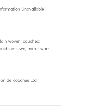
nformation Unavailable
lain woven; couched;
achine-sewn; mirror work
on de Koochee Ltd.