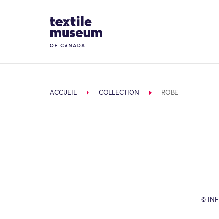
Skip to content
Site Logo
ACCUEIL
COLLECTION
ROBE
© IN