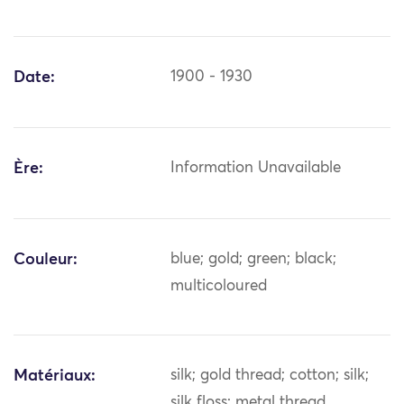
Date:
1900 - 1930
Ère:
Information Unavailable
Couleur:
blue; gold; green; black;
multicoloured
Matériaux:
silk; gold thread; cotton; silk;
silk floss; metal thread