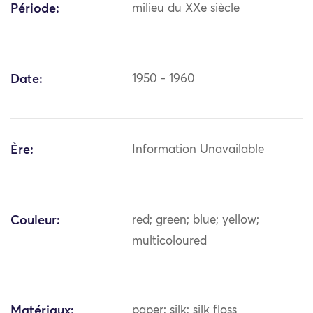
Période:
milieu du XXe siècle
Date:
1950 - 1960
Ère:
Information Unavailable
Couleur:
red; green; blue; yellow;
multicoloured
Matériaux:
paper; silk; silk floss