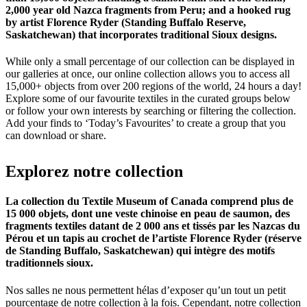
2,000 year old Nazca fragments from Peru; and a hooked rug
by artist Florence Ryder (Standing Buffalo Reserve,
Saskatchewan) that incorporates traditional Sioux designs.
While only a small percentage of our collection can be displayed in
our galleries at once, our online collection allows you to access all
15,000+ objects from over 200 regions of the world, 24 hours a day!
Explore some of our favourite textiles in the curated groups below
or follow your own interests by searching or filtering the collection.
Add your finds to ‘Today’s Favourites’ to create a group that you
can download or share.
Explorez
notre
collection
La collection du Textile Museum of Canada comprend plus de
15 000 objets, dont une veste chinoise en peau de saumon, des
fragments textiles datant de 2 000 ans et tissés par les Nazcas du
Pérou et un tapis au crochet de l’artiste Florence Ryder (réserve
de Standing Buffalo, Saskatchewan) qui intègre des motifs
traditionnels sioux.
Nos salles ne nous permettent hélas d’exposer qu’un tout un petit
pourcentage de notre collection à la fois. Cependant, notre collection