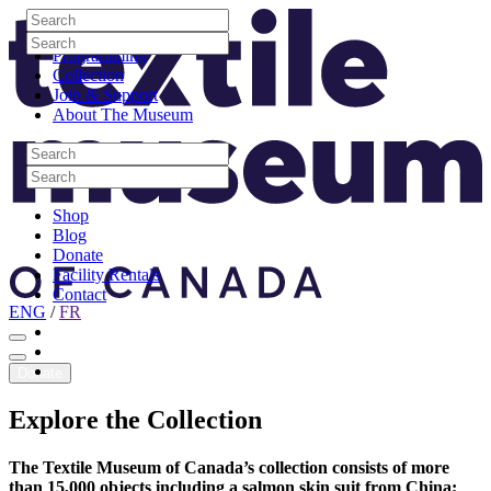
Skip to content
Search
Site Logo
Search
Visit
Search
Search
Programming
Collection
Join & Support
About The Museum
Search
Search
Search
Search
Shop
Blog
Donate
Facility Rentals
Contact
ENG
/
FR
Facebook
Instagram
Youtube
Donate
Explore
the
Collection
The Textile Museum of Canada’s collection consists of more
than 15,000 objects including a salmon skin suit from China;