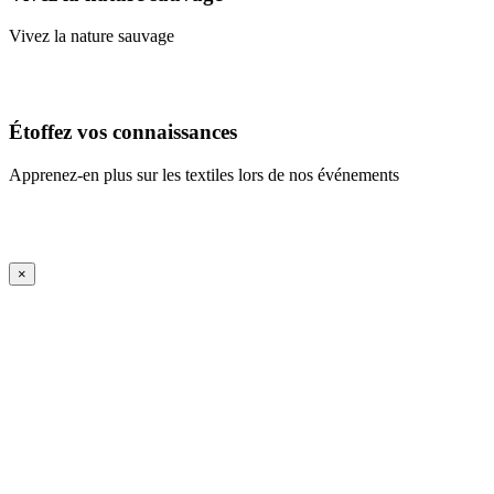
Vivez la nature sauvage
En savoir plus
Étoffez vos connaissances
Apprenez-en plus sur les textiles lors de nos événements
En savoir plus
iFrame Title
×