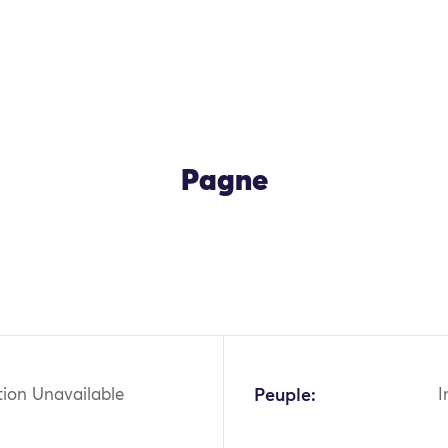
Pagne
OK
tion Unavailable
Peuple:
I