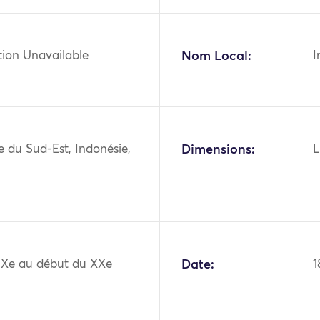
tion Unavailable
Nom Local:
I
ie du Sud-Est, Indonésie,
Dimensions:
L
XIXe au début du XXe
Date:
1