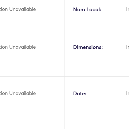
tion Unavailable
Nom Local:
I
tion Unavailable
Dimensions:
I
tion Unavailable
Date:
I