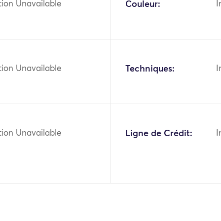
tion Unavailable
Couleur:
I
tion Unavailable
Techniques:
I
tion Unavailable
Ligne de Crédit:
I