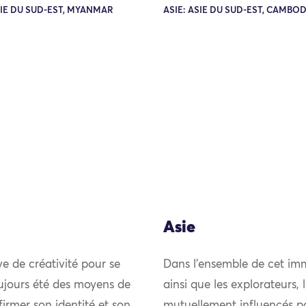
SIE DU SUD-EST, MYANMAR
ASIE: ASIE DU SUD-EST, CAMBO
Asie
uve de créativité pour se
Dans l’ensemble de cet imm
ujours été des moyens de
ainsi que les explorateurs,
firmer son identité et son
mutuellement influencés pou