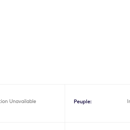
tion Unavailable
Peuple:
I