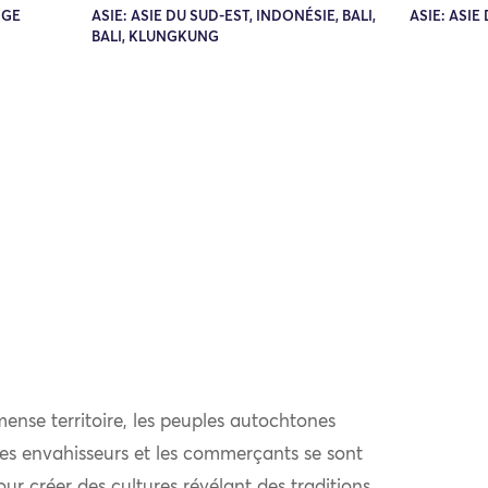
DGE
ASIE: ASIE DU SUD-EST, INDONÉSIE, BALI,
ASIE: ASIE
BALI, KLUNGKUNG
ense territoire, les peuples autochtones
 les envahisseurs et les commerçants se sont
r créer des cultures révélant des traditions