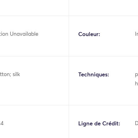
tion Unavailable
Couleur:
I
tton; silk
Techniques:
p
h
84
Ligne de Crédit:
D