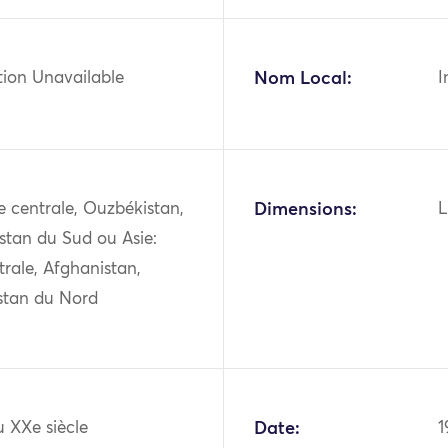
tion Unavailable
Nom Local:
I
ie centrale, Ouzbékistan,
Dimensions:
L
stan du Sud ou Asie:
trale, Afghanistan,
stan du Nord
 XXe siècle
Date:
1