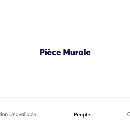
Pièce Murale
OK
tion Unavailable
Peuple:
O