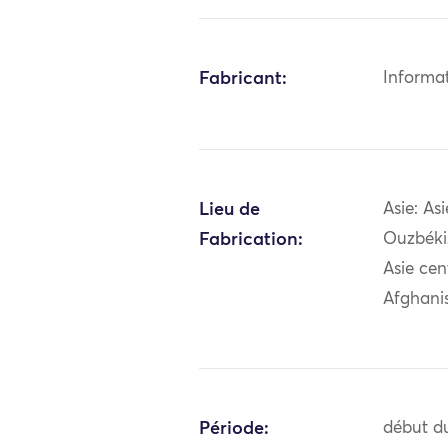
Fabricant:
Informa
Lieu de
Asie: As
Fabrication:
Ouzbéki
Asie cen
Afghani
Période:
début du