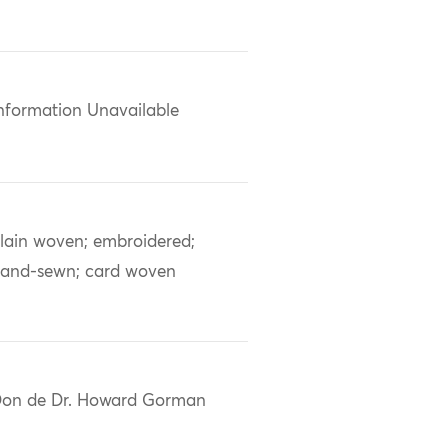
nformation Unavailable
lain woven; embroidered;
and-sewn; card woven
on de Dr. Howard Gorman