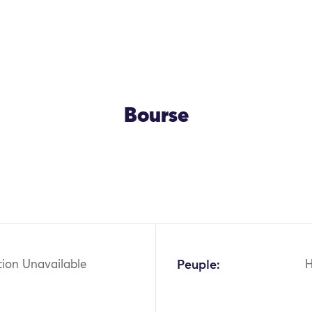
Bourse
OK
tion Unavailable
Peuple: