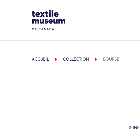
Skip to content
Site Logo
ACCUEIL
COLLECTION
BOURSE
© IN