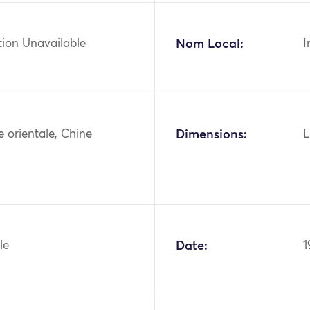
tion Unavailable
Nom Local:
I
ie orientale, Chine
Dimensions:
L
le
Date:
1