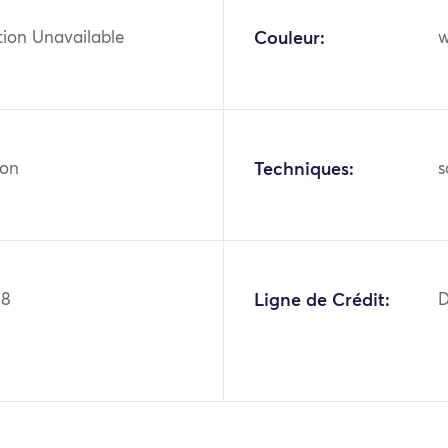
tion Unavailable
Couleur:
w
ton
Techniques:
s
68
Ligne de Crédit:
D