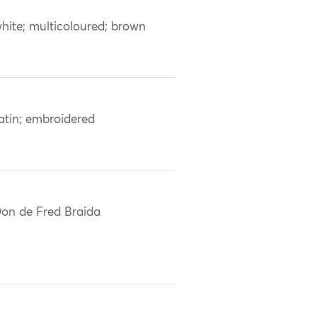
hite; multicoloured; brown
atin; embroidered
on de Fred Braida