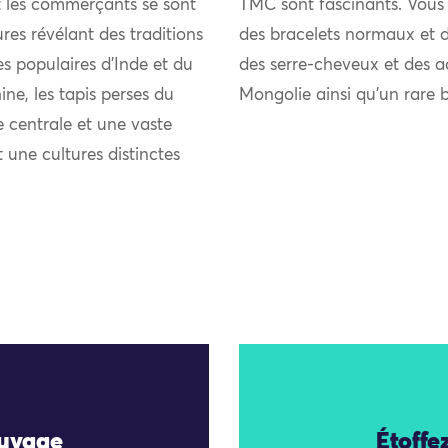
et les commerçants se sont
TMC sont fascinants. Vous p
res révélant des traditions
des bracelets normaux et de
ies populaires d’Inde et du
des serre-cheveux et des a
ne, les tapis perses du
Mongolie ainsi qu’un rare b
 centrale et une vaste
t une cultures distinctes
auvage
Étoffe